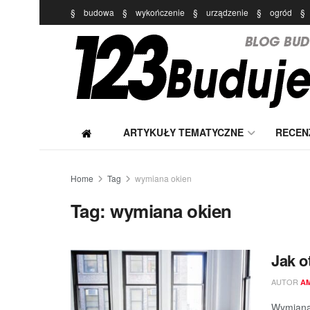
§
budowa
§
wykończenie
§
urządzenie
§
ogród
§
ARTYKUŁY TEMATYCZNE
RECEN
Home
Tag
wymiana okien
Tag:
wymiana okien
Jak o
AUTOR
A
Wymiana 