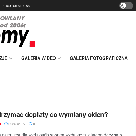
prace remontowe
ZJE
GALERIA WIDEO
GALERIA FOTOGRAFICZNA
trzymać dopłaty do wymiany okien?
2026-04-27
M
0
okien jest dla wielu osób sporym wydatkiem, dlatego decyzja o