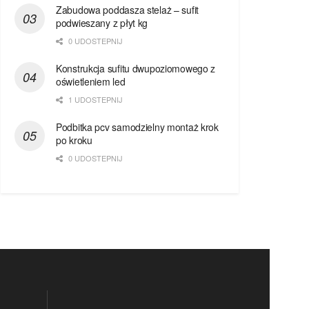
Zabudowa poddasza stelaż – sufit
podwieszany z płyt kg
0 UDOSTEPNIJ
Konstrukcja sufitu dwupoziomowego z
oświetleniem led
1 UDOSTEPNIJ
Podbitka pcv samodzielny montaż krok
po kroku
0 UDOSTEPNIJ