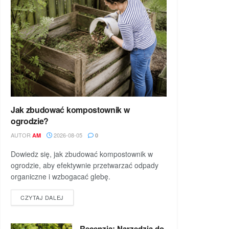
Jak zbudować kompostownik w
ogrodzie?
AUTOR
2026-08-05
AM
0
Dowiedz się, jak zbudować kompostownik w
ogrodzie, aby efektywnie przetwarzać odpady
organiczne i wzbogacać glebę.
DETAILS
CZYTAJ DALEJ
Recenzja: Narzędzia do