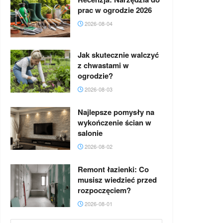
prac w ogrodzie 2026
2026-08-04
Jak skutecznie walczyć
z chwastami w
ogrodzie?
2026-08-03
Najlepsze pomysły na
wykończenie ścian w
salonie
2026-08-02
Remont łazienki: Co
musisz wiedzieć przed
rozpoczęciem?
2026-08-01