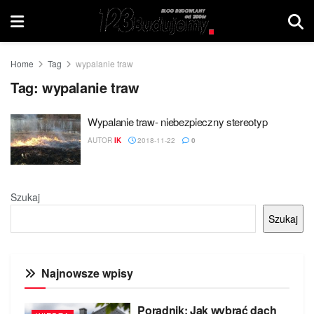
Home
Tag
wypalanie traw
Tag:
wypalanie traw
Wypalanie traw- niebezpieczny stereotyp
AUTOR
IK
2018-11-22
0
Szukaj
Szukaj
Najnowsze wpisy
Poradnik: Jak wybrać dach