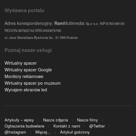
Wydawca portalu
Adres korespondencyjny:
Ram
Multimedia
Sp.z o.o.
NIP:6783188105
REGON:387822742 KRS:0000876765
ul. Jana Stanisława Bystronia 5a , 31-599 Kraków
Poznaj nasze usługi
Wirtualny spacer
Wirtualny spacer Google
Monitory reklamowe
Wirtualny spacer po muzeum
Wynajem ekranów led
Artykuły – wpisy
Nasze zdjęcia
Nasze filmy
Ogłoszenia budowlane
Kontakt z nami
@Twitter
@Instagram
Więcej…
Artykuł gościnny