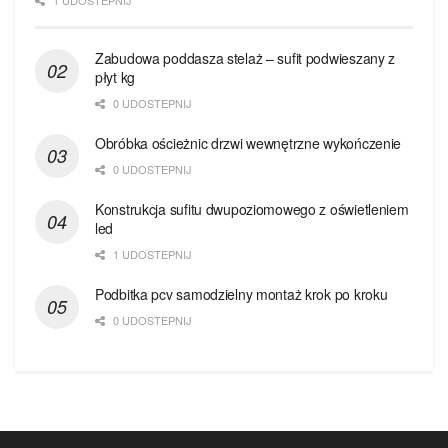
1 UDOSTEPNIJ
Zabudowa poddasza stelaż – sufit podwieszany z
płyt kg
0 UDOSTEPNIJ
Obróbka ościeżnic drzwi wewnętrzne wykończenie
0 UDOSTEPNIJ
Konstrukcja sufitu dwupoziomowego z oświetleniem
led
1 UDOSTEPNIJ
Podbitka pcv samodzielny montaż krok po kroku
0 UDOSTEPNIJ