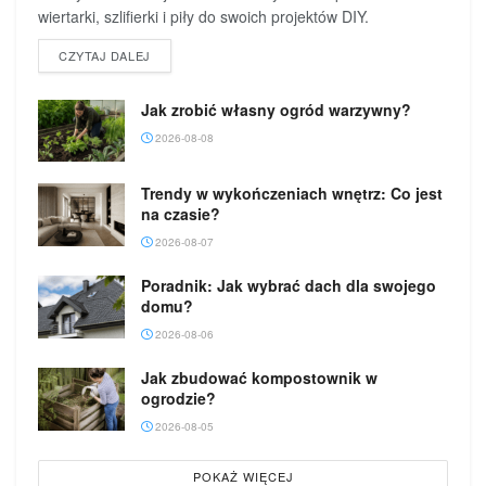
wiertarki, szlifierki i piły do swoich projektów DIY.
DETAILS
CZYTAJ DALEJ
Jak zrobić własny ogród warzywny?
2026-08-08
Trendy w wykończeniach wnętrz: Co jest
na czasie?
2026-08-07
Poradnik: Jak wybrać dach dla swojego
domu?
2026-08-06
Jak zbudować kompostownik w
ogrodzie?
2026-08-05
POKAŻ WIĘCEJ