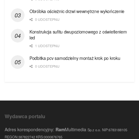
Obróbka ościeżnic drzwi wewnętrzne wykończenie
0 UDOSTEPNIJ
Konstrukcja sufitu dwupoziomowego z oświetleniem
led
1 UDOSTEPNIJ
Podbitka pcv samodzielny montaż krok po kroku
0 UDOSTEPNIJ
Wydawca portalu
Adres korespondencyjny:
Ram
Multimedia
Sp.z o.o.
NIP:6783188105
REGON:387822742 KRS:0000876765