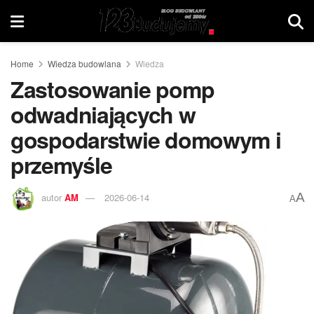
Home
Wiedza budowlana
Wiedza
Zastosowanie pomp
odwadniających w
gospodarstwie domowym i
przemyśle
A
autor
AM
2026-06-14
A