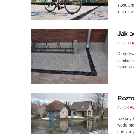
stosujem
jest niew
Jak o
AUTOR
T
Długotrw
zniekszt
zastoisk
Rozto
AUTOR
A
Nastały 
woda nie
położony