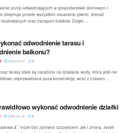
wanie pomp odwadniających w gospodarstwie domowym i
e obejmuje przede wszystkim osuszanie piwnic, drenaż
budowlanych oraz transport ścieków. Dzięki ...
ykonać odwodnienie tarasu i
nienie balkonu?
2026-04-27
M
0
oraz tarasy stale są narażone na działanie wody, która jeśli nie
widłowo odprowadzana poza konstrukcję, wraz z czasem ...
rawidłowo wykonać odwodnienie działki
2026-04-22
N
0
dowa âˆ’ może być zarówno szczęściem, jak i zmorą. Jeżeli