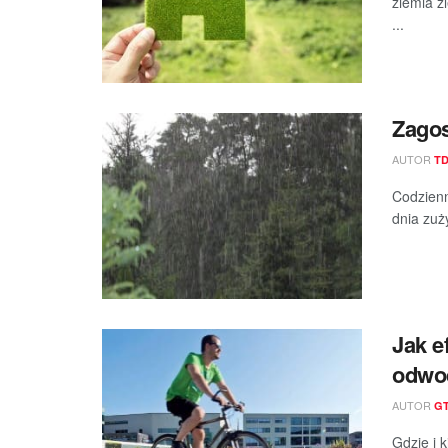
ziemia ź
...
Zago
AUTOR
T
Codzienn
dnia zuży
Jak e
odwod
AUTOR
G
Gdzie i 