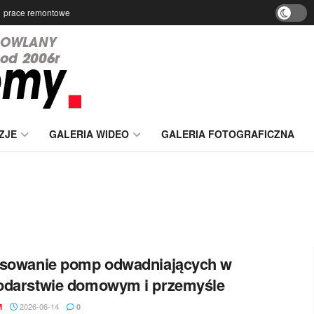
prace remontowe
ZJE
GALERIA WIDEO
GALERIA FOTOGRAFICZNA
osowanie pomp odwadniających w
odarstwie domowym i przemyśle
2026-06-14
M
0