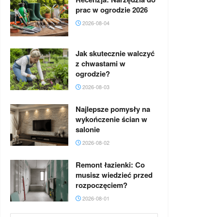
prac w ogrodzie 2026
2026-08-04
Jak skutecznie walczyć
z chwastami w
ogrodzie?
2026-08-03
Najlepsze pomysły na
wykończenie ścian w
salonie
2026-08-02
Remont łazienki: Co
musisz wiedzieć przed
rozpoczęciem?
2026-08-01