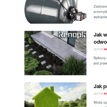
Zastoso
przemyśl
wykopów 
Jak w
odwod
AUTOR
A
Balkony 
jest pra
Jak p
AUTOR
A
Woda opa