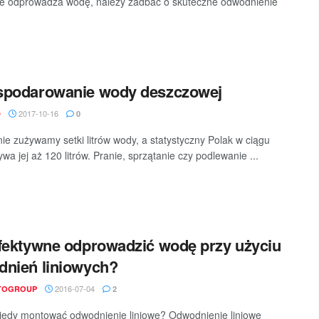
le odprowadza wodę, należy zadbać o skuteczne odwodnienie
spodarowanie wody deszczowej
2017-10-16
D
0
ie zużywamy setki litrów wody, a statystyczny Polak w ciągu
wa jej aż 120 litrów. Pranie, sprzątanie czy podlewanie ...
fektywne odprowadzić wodę przy użyciu
nień liniowych?
2016-07-04
TOGROUP
2
kiedy montować odwodnienie liniowe? Odwodnienie liniowe