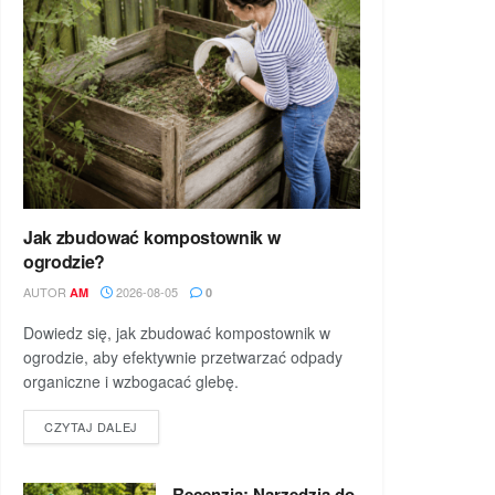
Jak zbudować kompostownik w
ogrodzie?
AUTOR
2026-08-05
AM
0
Dowiedz się, jak zbudować kompostownik w
ogrodzie, aby efektywnie przetwarzać odpady
organiczne i wzbogacać glebę.
DETAILS
CZYTAJ DALEJ
Recenzja: Narzędzia do