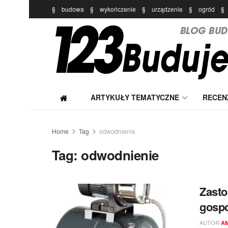
§
budowa
§
wykończenie
§
urządzenie
§
ogród
§
ARTYKUŁY TEMATYCZNE
RECEN
Home
Tag
odwodnienie
Tag:
odwodnienie
Zast
gosp
AUTOR
A