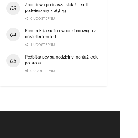
Zabudowa poddasza stelaż – sufit
podwieszany z płyt kg
0 UDOSTEPNIJ
Konstrukcja sufitu dwupoziomowego z
oświetleniem led
1 UDOSTEPNIJ
Podbitka pcv samodzielny montaż krok
po kroku
0 UDOSTEPNIJ