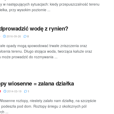
y w następujących sytuacjach: kiedy przepuszczalność terenu
ielka, przy wysokim poziomie ...
dprowadzić wodę z rynien?
2016-09-26
D
0
ałe opady mogą spowodować trwałe zniszczenia oraz
ałcenia terenu. Długo stojąca woda, tworząca kałuże oraz
a może prowadzić do rozmywania ...
py wiosenne = zalana działka
2014-03-19
M
1
Wiosenne roztopy, niestety zalało nam działkę, na szczęście
 podeszła pod dom. Roztopy śniegu z okolicznych pól
ch ...