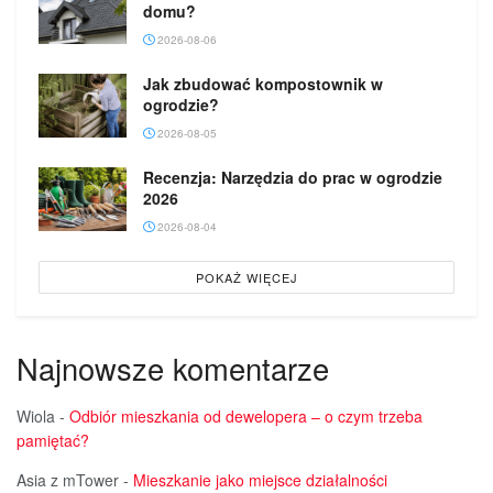
domu?
2026-08-06
Jak zbudować kompostownik w
ogrodzie?
2026-08-05
Recenzja: Narzędzia do prac w ogrodzie
2026
2026-08-04
POKAŻ WIĘCEJ
Najnowsze komentarze
Wiola
-
Odbiór mieszkania od dewelopera – o czym trzeba
pamiętać?
Asia z mTower
-
Mieszkanie jako miejsce działalności