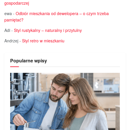
gospodarczej
ewa
-
Odbiór mieszkania od dewelopera – o czym trzeba
pamiętać?
Adi
-
Styl rustykalny – naturalny i przytulny
Andrzej
-
Styl retro w mieszkaniu
Popularne wpisy