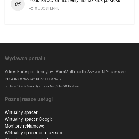
Podbitka pcv samodzielny montaż krok po kroku
0 UDOSTEPNIJ
Wydawca portalu
Adres korespondencyjny:
Ram
Multimedia
Sp.z o.o.
NIP:6783188105
REGON:387822742 KRS:0000876765
ul. Jana Stanisława Bystronia 5a , 31-599 Kraków
Poznaj nasze usługi
Wirtualny spacer
Wirtualny spacer Google
Monitory reklamowe
Wirtualny spacer po muzeum