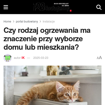
Home
portal budowlany
Instalacje
Czy rodzaj ogrzewania ma
znaczenie przy wyborze
domu lub mieszkania?
A
autor
IK
2025-03-23
A