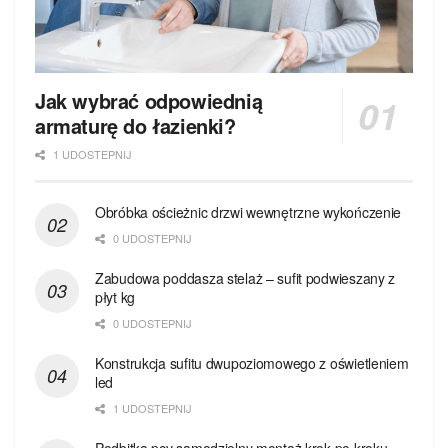
Jak wybrać odpowiednią
armaturę do łazienki?
1 UDOSTEPNIJ
Obróbka ościeżnic drzwi wewnętrzne wykończenie
0 UDOSTEPNIJ
Zabudowa poddasza stelaż – sufit podwieszany z
płyt kg
0 UDOSTEPNIJ
Konstrukcja sufitu dwupoziomowego z oświetleniem
led
1 UDOSTEPNIJ