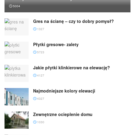
5004
Gres na ścianę – czy to dobry pomysł?
1327
Płytki gresowe- zalety
5723
Jakie płytki klinkierowe na elewację?
4127
Najmodniejsze kolory elewacji
4327
Zewnętrzne ocieplenie domu
1030