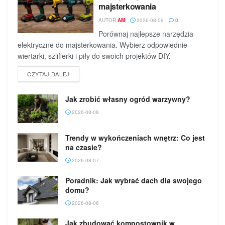
majsterkowania
AUTOR
AM
2026-08-09
0
Porównaj najlepsze narzędzia
elektryczne do majsterkowania. Wybierz odpowiednie
wiertarki, szlifierki i piły do swoich projektów DIY.
DETAILS
CZYTAJ DALEJ
Jak zrobić własny ogród warzywny?
2026-08-08
Trendy w wykończeniach wnętrz: Co jest
na czasie?
2026-08-07
Poradnik: Jak wybrać dach dla swojego
domu?
2026-08-06
Jak zbudować kompostownik w