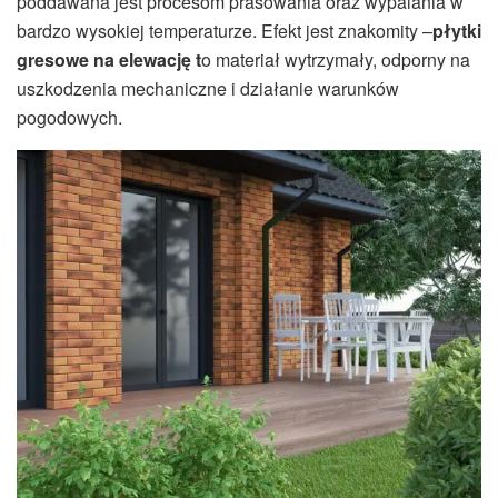
poddawana jest procesom prasowania oraz wypalania w
bardzo wysokiej temperaturze. Efekt jest znakomity –
płytki
gresowe na elewację t
o materiał wytrzymały, odporny na
uszkodzenia mechaniczne i działanie warunków
pogodowych.