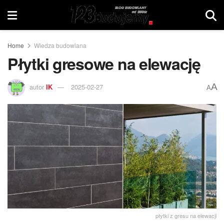
Home
Wiedza budowlana
Płytki gresowe na elewację
A
autor
IK
2025-02-27
A
płytki z gresu na elewacji