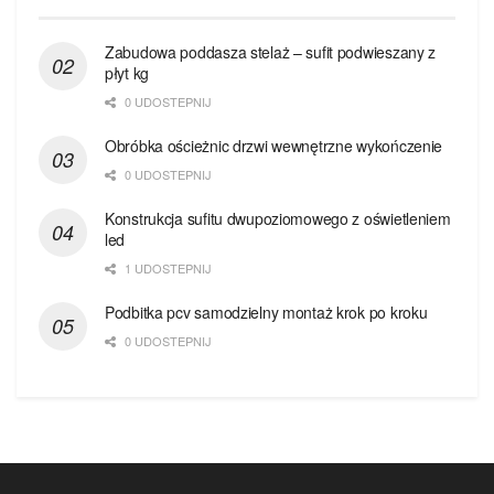
Zabudowa poddasza stelaż – sufit podwieszany z
płyt kg
0 UDOSTEPNIJ
Obróbka ościeżnic drzwi wewnętrzne wykończenie
0 UDOSTEPNIJ
Konstrukcja sufitu dwupoziomowego z oświetleniem
led
1 UDOSTEPNIJ
Podbitka pcv samodzielny montaż krok po kroku
0 UDOSTEPNIJ