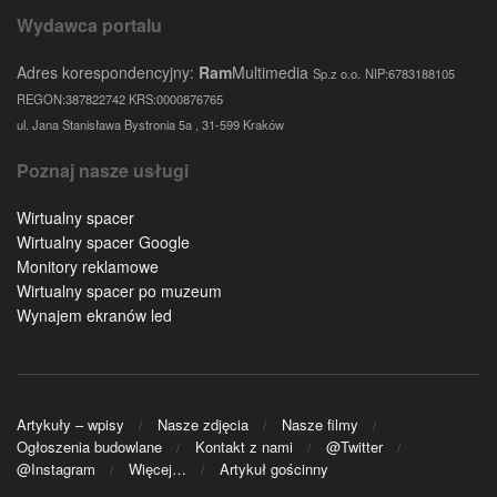
Wydawca portalu
Adres korespondencyjny:
Ram
Multimedia
Sp.z o.o.
NIP:6783188105
REGON:387822742 KRS:0000876765
ul. Jana Stanisława Bystronia 5a , 31-599 Kraków
Poznaj nasze usługi
Wirtualny spacer
Wirtualny spacer Google
Monitory reklamowe
Wirtualny spacer po muzeum
Wynajem ekranów led
Artykuły – wpisy
Nasze zdjęcia
Nasze filmy
Ogłoszenia budowlane
Kontakt z nami
@Twitter
@Instagram
Więcej…
Artykuł gościnny