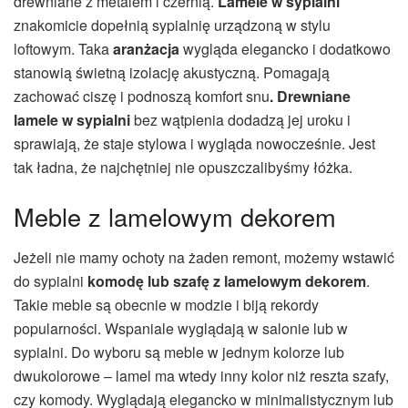
drewniane z metalem i czernią.
Lamele w sypialni
znakomicie dopełnią sypialnię urządzoną w stylu
loftowym. Taka
aranżacja
wygląda elegancko i dodatkowo
stanowią świetną izolację akustyczną. Pomagają
zachować ciszę i podnoszą komfort snu
.
Drewniane
lamele w sypialni
bez wątpienia dodadzą jej uroku i
sprawiają, że staje stylowa i wygląda nowocześnie. Jest
tak ładna, że najchętniej nie opuszczalibyśmy łóżka.
Meble z lamelowym dekorem
Jeżeli nie mamy ochoty na żaden remont, możemy wstawić
do sypialni
komodę lub szafę z lamelowym dekorem
.
Takie meble są obecnie w modzie i biją rekordy
popularności. Wspaniale wyglądają w salonie lub w
sypialni. Do wyboru są meble w jednym kolorze lub
dwukolorowe – lamel ma wtedy inny kolor niż reszta szafy,
czy komody. Wyglądają elegancko w minimalistycznym lub