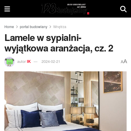
Home
portal budowlany
Wnętrza
Lamele w sypialni-
wyjątkowa aranżacja, cz. 2
A
autor
IK
2024-02-21
A