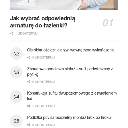
Jak wybrać odpowiednią
armaturę do łazienki?
1 UDOSTEPNIJ
Obróbka ościeżnic drzwi wewnętrzne wykończenie
0 UDOSTEPNIJ
Zabudowa poddasza stelaż – sufit podwieszany z
płyt kg
0 UDOSTEPNIJ
Konstrukcja sufitu dwupoziomowego z oświetleniem
led
1 UDOSTEPNIJ
Podbitka pcv samodzielny montaż krok po kroku
0 UDOSTEPNIJ