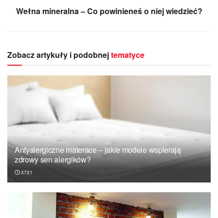
Wełna mineralna – Co powinieneś o niej wiedzieć?
Zobacz artykuły i podobnej
tematyce
Antyalergiczne materace – jakie modele wspierają
zdrowy sen alergików?
3721