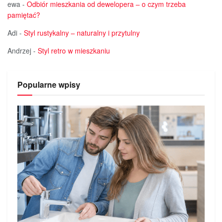
ewa
-
Odbiór mieszkania od dewelopera – o czym trzeba
pamiętać?
Adi
-
Styl rustykalny – naturalny i przytulny
Andrzej
-
Styl retro w mieszkaniu
Popularne wpisy