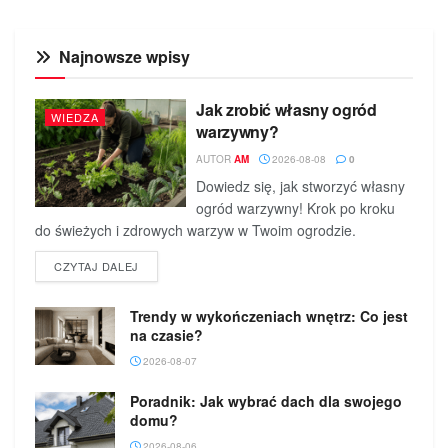
Najnowsze wpisy
Jak zrobić własny ogród
WIEDZA
warzywny?
AUTOR
AM
2026-08-08
0
Dowiedz się, jak stworzyć własny
ogród warzywny! Krok po kroku
do świeżych i zdrowych warzyw w Twoim ogrodzie.
DETAILS
CZYTAJ DALEJ
Trendy w wykończeniach wnętrz: Co jest
na czasie?
2026-08-07
Poradnik: Jak wybrać dach dla swojego
domu?
2026-08-06