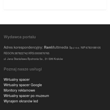
Wydawca portalu
Adres korespondencyjny:
Ram
Multimedia
Sp.z o.o.
NIP:6783188105
REGON:387822742 KRS:0000876765
ul. Jana Stanisława Bystronia 5a , 31-599 Kraków
Poznaj nasze usługi
Wirtualny spacer
Wirtualny spacer Google
Monitory reklamowe
Wirtualny spacer po muzeum
Wynajem ekranów led