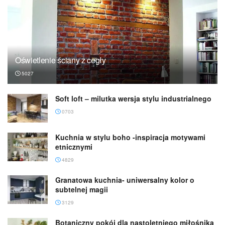
Oświetlenie ściany z cegły
5027
Soft loft – milutka wersja stylu industrialnego
0703
Kuchnia w stylu boho -inspiracja motywami
etnicznymi
4829
Granatowa kuchnia- uniwersalny kolor o
subtelnej magii
3129
Botaniczny pokój dla nastoletniego miłośnika