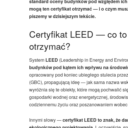
standard oceny budynków pod względem ich 
mogą ten certyfikat otrzymać — i o czym musz
piszemy w dzisiejszym tekście.
Certyfikat LEED — co to 
otrzymać?
System
LEED
(Leadership in Energy and Enviro
budynków pod kątem ich wpływu na środowis
opracowany pod koniec ubiegłego stulecia prze
(GBC), propagującą ideę — jak sama nazwa w
wyróżnia się te obiekty, które mogą pochwalić s
gospodarki wodnej oraz energetycznej, środowi
codziennemu życiu oraz poszanowaniem wobec 
Innymi słowy —
certyfikat LEED to znak, że 
ekologicznego projektowania
. I, oczywiście, 