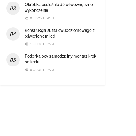
Obróbka ościeżnic drzwi wewnętrzne
wykończenie
0 UDOSTEPNIJ
Konstrukcja sufitu dwupoziomowego z
oświetleniem led
1 UDOSTEPNIJ
Podbitka pcv samodzielny montaż krok
po kroku
0 UDOSTEPNIJ