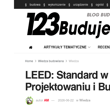
§
budowa
§
wykończenie
§
urządzenie
§
ogród
§
ARTYKUŁY TEMATYCZNE
RECEN
Home
Wiedza budowlana
Wiedza
LEED: Standard w
Projektowaniu i B
autor
AM
2026-06-22
w
Wiedza