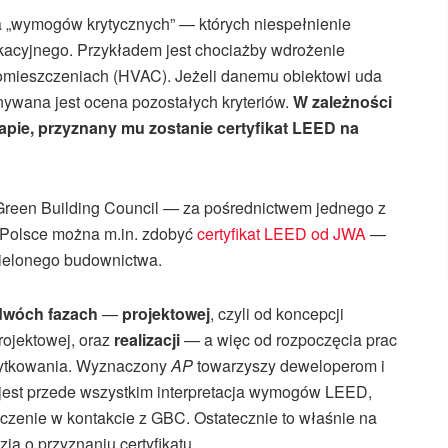
ka „wymogów krytycznych” — których niespełnienie
ikacyjnego. Przykładem jest chociażby wdrożenie
mieszczeniach (HVAC). Jeżeli danemu obiektowi uda
nywana jest ocena pozostałych kryteriów.
W zależności
tapie, przyznany mu zostanie certyfikat LEED na
 Green Building Council — za pośrednictwem jednego z
 Polsce można m.in. zdobyć
certyfikat LEED od JWA
—
 zielonego budownictwa.
dwóch fazach
—
projektowej
, czyli od koncepcji
rojektowej, oraz
realizacji
— a więc od rozpoczęcia prac
żytkowania. Wyznaczony
AP
towarzyszy deweloperom i
jest przede wszystkim interpretacja wymogów LEED,
iczenie w kontakcie z GBC. Ostatecznie to właśnie na
a o przyznaniu certyfikatu.