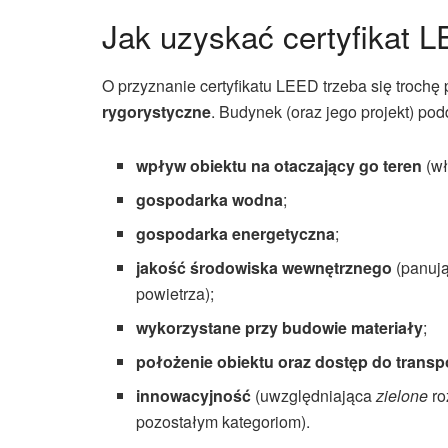
Jak uzyskać certyfikat 
O przyznanie certyfikatu LEED trzeba się troc
rygorystyczne
. Budynek (oraz jego projekt) po
wpływ obiektu na otaczający go teren
(wł
gospodarka wodna
;
gospodarka energetyczna
;
jakość środowiska wewnętrznego
(panują
powietrza);
wykorzystane przy budowie materiały
;
położenie obiektu oraz dostęp do transp
innowacyjność
(uwzględniająca
zielone
ro
pozostałym kategoriom).