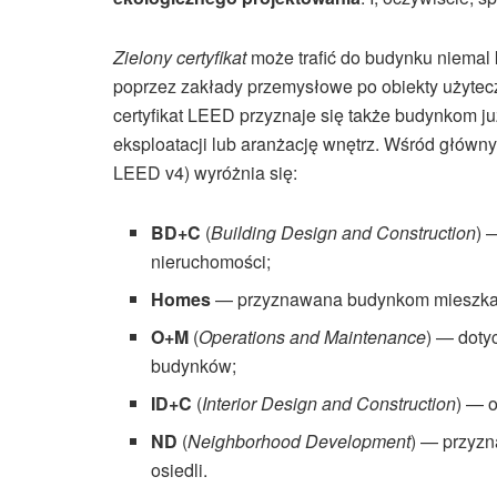
Zielony certyfikat
może trafić do budynku niemal
poprzez zakłady przemysłowe po obiekty użytec
certyfikat LEED przyznaje się także budynkom j
eksploatacji lub aranżację wnętrz. Wśród głównyc
LEED v4) wyróżnia się:
BD+C
(
Building Design and Construction
) 
nieruchomości;
Homes
— przyznawana budynkom mieszka
O+M
(
Operations and Maintenance
) — dotyc
budynków;
ID+C
(
Interior Design and Construction
) — o
ND
(
Neighborhood Development
) — przyzn
osiedli.