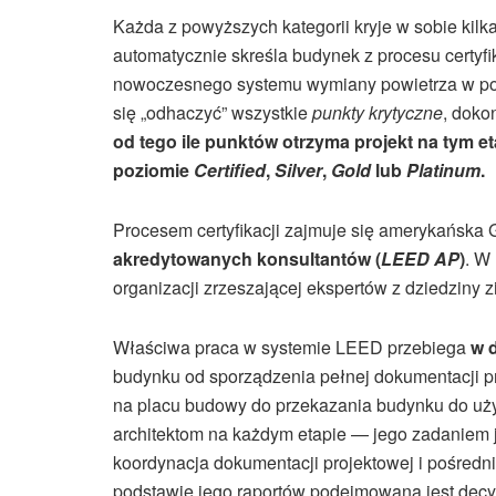
Każda z powyższych kategorii kryje w sobie kil
automatycznie skreśla budynek z procesu certyf
nowoczesnego systemu wymiany powietrza w po
się „odhaczyć” wszystkie
punkty krytyczne
, doko
od tego ile punktów otrzyma projekt na tym e
poziomie
Certified
,
Silver
,
Gold
lub
Platinum
.
Procesem certyfikacji zajmuje się amerykańska
akredytowanych konsultantów (
LEED AP
)
. W
organizacji zrzeszającej ekspertów z dziedziny
Właściwa praca w systemie LEED przebiega
w 
budynku od sporządzenia pełnej dokumentacji p
na placu budowy do przekazania budynku do u
architektom na każdym etapie — jego zadaniem 
koordynacja dokumentacji projektowej i pośredn
podstawie jego raportów podejmowana jest decyzj