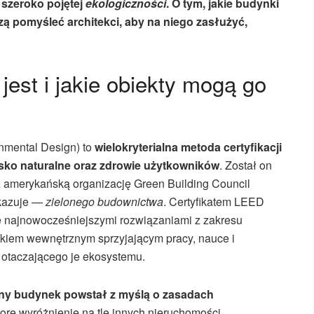
szeroko pojętej
ekologiczności
. O tym, jakie budynki
ą pomyśleć architekci, aby na niego zasłużyć,
jest i jakie obiekty mogą go
nmental Design) to
wielokryterialna metoda certyfikacji
ko naturalne oraz zdrowie użytkowników
. Został on
z amerykańską organizację Green Building Council
skazuje —
zielonego budownictwa
. Certyfikatem LEED
ię najnowocześniejszymi rozwiązaniami z zakresu
skiem wewnętrznym sprzyjającym pracy, nauce i
otaczającego je ekosystemu.
dany budynek powstał z myślą o zasadach
spore wyróżnienie na tle innych nieruchomości.