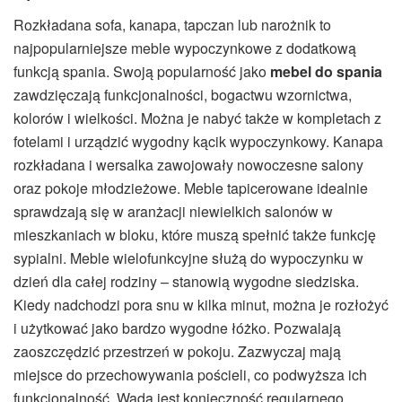
Rozkładana sofa, kanapa, tapczan lub narożnik to
najpopularniejsze meble wypoczynkowe z dodatkową
funkcją spania. Swoją popularność jako
mebel do spania
zawdzięczają funkcjonalności, bogactwu wzornictwa,
kolorów i wielkości. Można je nabyć także w kompletach z
fotelami i urządzić wygodny kącik wypoczynkowy. Kanapa
rozkładana i wersalka zawojowały nowoczesne salony
oraz pokoje młodzieżowe. Meble tapicerowane idealnie
sprawdzają się w aranżacji niewielkich salonów w
mieszkaniach w bloku, które muszą spełnić także funkcję
sypialni. Meble wielofunkcyjne służą do wypoczynku w
dzień dla całej rodziny – stanowią wygodne siedziska.
Kiedy nadchodzi pora snu w kilka minut, można je rozłożyć
i użytkować jako bardzo wygodne łóżko. Pozwalają
zaoszczędzić przestrzeń w pokoju. Zazwyczaj mają
miejsce do przechowywania pościeli, co podwyższa ich
funkcjonalność. Wadą jest konieczność regularnego