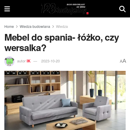
Home
Wiedza budowlana
Wiedza
Mebel do spania- łóżko, czy
wersalka?
A
autor
IK
2023-10-20
A