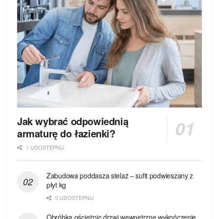
Jak wybrać odpowiednią
armaturę do łazienki?
1 UDOSTEPNIJ
Zabudowa poddasza stelaż – sufit podwieszany z
płyt kg
0 UDOSTEPNIJ
Obróbka ościeżnic drzwi wewnętrzne wykończenie