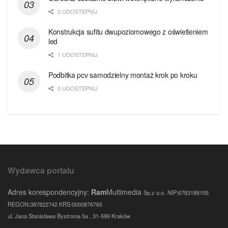
0 UDOSTEPNIJ
Konstrukcja sufitu dwupoziomowego z oświetleniem
led
1 UDOSTEPNIJ
Podbitka pcv samodzielny montaż krok po kroku
0 UDOSTEPNIJ
Wydawca portalu
Adres korespondencyjny:
Ram
Multimedia
Sp.z o.o.
NIP:6783188105
REGON:387822742 KRS:0000876765
ul. Jana Stanisława Bystronia 5a , 31-599 Kraków