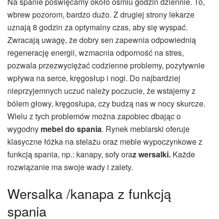
Na spanie poświęcamy około ośmiu godzin dziennie. To,
wbrew pozorom, bardzo dużo. Z drugiej strony lekarze
uznają 8 godzin za optymalny czas, aby się wyspać.
Zwracają uwagę, że dobry sen zapewnia odpowiednią
regenerację energii, wzmacnia odporność na stres,
pozwala przezwyciężać codzienne problemy, pozytywnie
wpływa na serce, kręgosłup i nogi. Do najbardziej
nieprzyjemnych uczuć należy poczucie, że wstajemy z
bólem głowy, kręgosłupa, czy budzą nas w nocy skurcze.
Wielu z tych problemów można zapobiec dbając o
wygodny
mebel do spania
. Rynek meblarski oferuje
klasyczne łóżka na stelażu oraz meble wypoczynkowe z
funkcją spania, np.: kanapy, sofy ora
z
wers
a
lki
.
Każde
rozwiązanie ma swoje wady i zalety.
Wersalka /kanapa z funkcją
spania