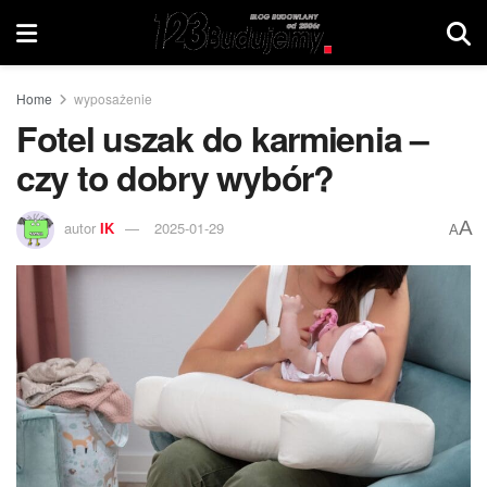
Home
wyposażenie
Fotel uszak do karmienia –
czy to dobry wybór?
A
autor
IK
2025-01-29
A