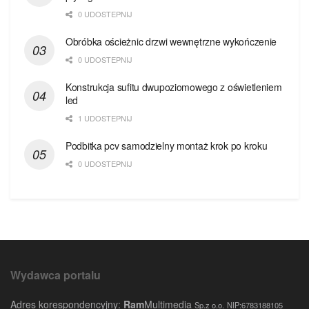
0 UDOSTEPNIJ
Obróbka ościeżnic drzwi wewnętrzne wykończenie
0 UDOSTEPNIJ
Konstrukcja sufitu dwupoziomowego z oświetleniem
led
1 UDOSTEPNIJ
Podbitka pcv samodzielny montaż krok po kroku
0 UDOSTEPNIJ
Wydawca portalu
Adres korespondencyjny:
Ram
Multimedia
Sp.z o.o.
NIP:6783188105