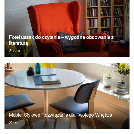
Fotel uszak do czytania – wygodne obcowanie z
literaturą
2923
Meble: Stylowe Rozwiązania dla Twojego Wnętrza
4621