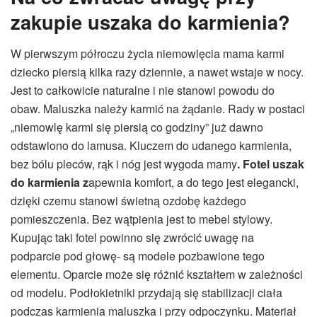
zakupie uszaka do karmienia?
W pierwszym półroczu życia niemowlęcia mama karmi
dziecko piersią kilka razy dziennie, a nawet wstaje w nocy.
Jest to całkowicie naturalne i nie stanowi powodu do
obaw. Maluszka należy karmić na żądanie. Rady w postaci
„niemowlę karmi się piersią co godziny” już dawno
odstawiono do lamusa. Kluczem do udanego karmienia,
bez bólu pleców, rąk i nóg jest wygoda mamy
. Fotel uszak
do karmienia z
apewnia komfort, a do tego jest elegancki,
dzięki czemu stanowi świetną ozdobę każdego
pomieszczenia. Bez wątpienia jest to mebel stylowy.
Kupując taki fotel powinno się zwrócić uwagę na
podparcie pod głowę- są modele pozbawione tego
elementu. Oparcie może się różnić kształtem w zależności
od modelu. Podłokietniki przydają się stabilizacji ciała
podczas karmienia maluszka i przy odpoczynku. Materiał