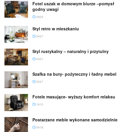
Fotel uszak w domowym biurze –pomysł
godny uwagi
2825
Styl retro w mieszkaniu
3427
Styl rustykalny – naturalny i przytulny
4427
Szafka na buty- pożyteczny i ładny mebel
3027
Fotele masujące- wyższy komfort relaksu
1610
Postarzane meble wykonane samodzielnie
5418