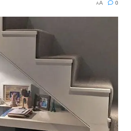
0
A
A