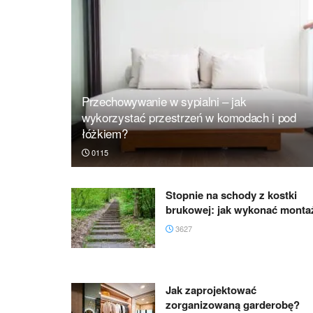
Przechowywanie w sypialni – jak
wykorzystać przestrzeń w komodach i pod
łóżkiem?
0115
Stopnie na schody z kostki
brukowej: jak wykonać monta
3627
Jak zaprojektować
zorganizowaną garderobę?