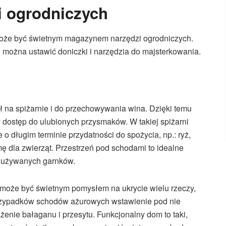
i ogrodniczych
że być świetnym magazynem narzędzi ogrodniczych.
h można ustawić doniczki i narzędzia do majsterkowania.
 na spiżarnie i do przechowywania wina. Dzięki temu
dostęp do ulubionych przysmaków. W takiej spiżarni
 długim terminie przydatności do spożycia, np.: ryż,
mę dla zwierząt. Przestrzeń pod schodami to idealne
j używanych garnków.
 może być świetnym pomysłem na ukrycie wielu rzeczy,
rzypadków schodów ażurowych wstawienie pod nie
enie bałaganu i przesytu. Funkcjonalny dom to taki,