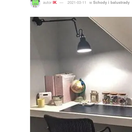
autor
IK
2021-03-11
w
Schody i balustrady