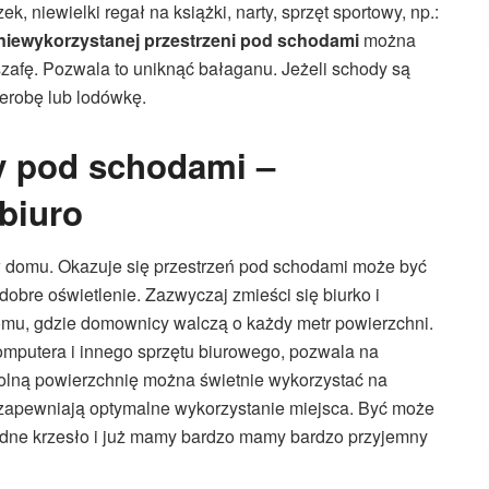
 niewielki regał na książki, narty, sprzęt sportowy, np.:
niewykorzystanej przestrzeni pod schodami
można
szafę. Pozwala to uniknąć bałaganu. Jeżeli schody są
erobę lub lodówkę.
y pod schodami –
biuro
domu. Okazuje się przestrzeń pod schodami może być
bre oświetlenie. Zazwyczaj zmieści się biurko i
omu, gdzie domownicy walczą o każdy metr powierzchni.
komputera i innego sprzętu biurowego, pozwala na
olną powierzchnię można świetnie wykorzystać na
ły zapewniają optymalne wykorzystanie miejsca. Być może
ygodne krzesło i już mamy bardzo mamy bardzo przyjemny