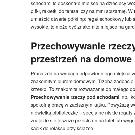
schodami to doskonałe miejsce na dziecięcy wózek,
piłki, rakietki do tenisa, czy na mini spiżarnię. W
umieścić otwarte półki,np: regał schodkowy lub 
wysokie, to może być znakomite miejsce na gard
Przechowywanie rzecz
przestrzeń na domowe 
Praca zdalna wymaga odpowiedniego miejsca w 
znakomitym biurem domowym. Trzeba zadbać o do
krzesło. To znakomite rozwiązanie do małego d
Przechowywanie rzeczy pod schodami
, np.: 
spokojną pracę w zacisznym kątku. Powyższą w
niewielką biblioteczkę – specjalne niskie rega
znajdzie się jeszcze przestrzeń na fotel lub w
kącik do relaksu przy książce.