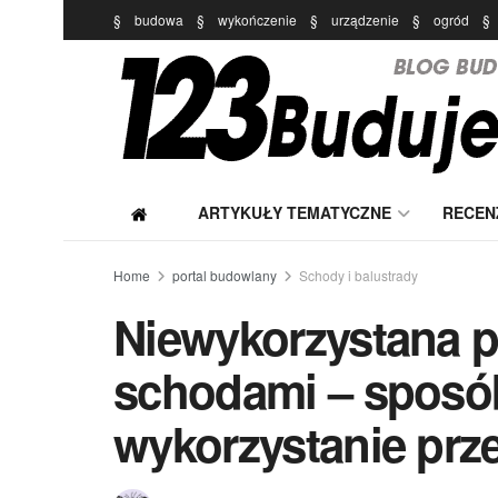
§
budowa
§
wykończenie
§
urządzenie
§
ogród
§
ARTYKUŁY TEMATYCZNE
RECEN
Home
portal budowlany
Schody i balustrady
Niewykorzystana p
schodami – sposó
wykorzystanie prze