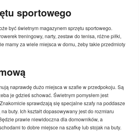
ętu sportowego
oże być świetnym magazynem sprzętu sportowego.
werek treningowy, narty, zestaw do tenisa, różne piłki,
e nie mamy za wiele miejsca w domu, żeby takie przedmioty
imową
zajmują naprawdę dużo miejsca w szafie w przedpokoju. Są
 trzeba je gdzieś schować. Świetnym pomysłem jest
. Znakomicie sprawdzają się specjalne szafy na poddasze
na buty. Ich kształt dopasowywany jest do rozmiaru
 Będzie prawie niewidoczna dla domowników, a
chodami to dobre miejsce na szafkę lub stojak na buty.