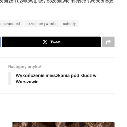
rzestrzeń użytkową, aby pozostawić miejsce swobodnego
d schodami
przechowywanie
schody
Tweet
Następny artykuł
Wykończenie mieszkania pod klucz w
Warszawie