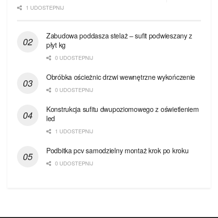
1 UDOSTEPNIJ
Zabudowa poddasza stelaż – sufit podwieszany z
płyt kg
0 UDOSTEPNIJ
Obróbka ościeżnic drzwi wewnętrzne wykończenie
0 UDOSTEPNIJ
Konstrukcja sufitu dwupoziomowego z oświetleniem
led
1 UDOSTEPNIJ
Podbitka pcv samodzielny montaż krok po kroku
0 UDOSTEPNIJ