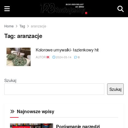
Home
Tag
aranzacje
Tag:
aranzacje
Kolorowe umywalki- łazienkowy hit
AUTOR
IK
2024-05-14
0
Szukaj
Szukaj
Najnowsze wpisy
Porównanie narzędzi