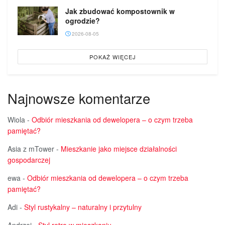
Jak zbudować kompostownik w
ogrodzie?
2026-08-05
POKAŻ WIĘCEJ
Najnowsze komentarze
Wiola
-
Odbiór mieszkania od dewelopera – o czym trzeba
pamiętać?
Asia z mTower
-
Mieszkanie jako miejsce działalności
gospodarczej
ewa
-
Odbiór mieszkania od dewelopera – o czym trzeba
pamiętać?
Adi
-
Styl rustykalny – naturalny i przytulny