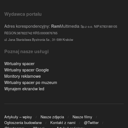
Wydawca portalu
Adres korespondencyjny:
Ram
Multimedia
Sp.z o.o.
NIP:6783188105
REGON:387822742 KRS:0000876765
ul. Jana Stanisława Bystronia 5a , 31-599 Kraków
Poznaj nasze usługi
Wirtualny spacer
Wirtualny spacer Google
Monitory reklamowe
Wirtualny spacer po muzeum
Wynajem ekranów led
Artykuły – wpisy
Nasze zdjęcia
Nasze filmy
Ogłoszenia budowlane
Kontakt z nami
@Twitter