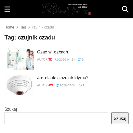
Home
Tag
czujnik czadu
Tag:
czujnik czadu
Czad w liczbach
AUTOR
TD
2026-04-21
0
Jak działają czujniki dymu?
AUTOR
JW
2026-07-31
2
Szukaj
Szukaj