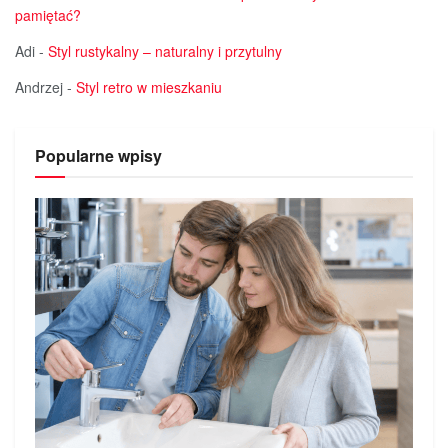
pamiętać?
Adi
-
Styl rustykalny – naturalny i przytulny
Andrzej
-
Styl retro w mieszkaniu
Popularne wpisy