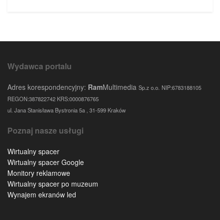
Wydawca portalu
Adres korespondencyjny:
Ram
Multimedia
Sp.z o.o.
NIP:6783188105
REGON:387822742 KRS:0000876765
ul. Jana Stanisława Bystronia 5a , 31-599 Kraków
Poznaj nasze usługi
Wirtualny spacer
Wirtualny spacer Google
Monitory reklamowe
Wirtualny spacer po muzeum
Wynajem ekranów led