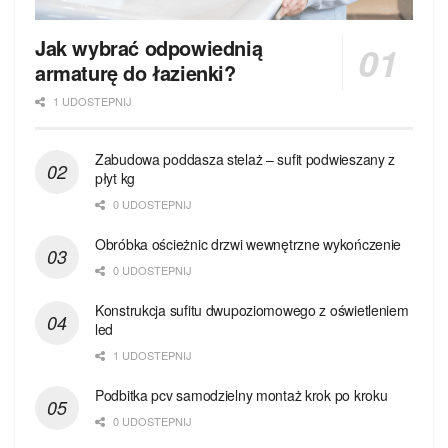
Jak wybrać odpowiednią
armaturę do łazienki?
1 UDOSTEPNIJ
Zabudowa poddasza stelaż – sufit podwieszany z
płyt kg
0 UDOSTEPNIJ
Obróbka ościeżnic drzwi wewnętrzne wykończenie
0 UDOSTEPNIJ
Konstrukcja sufitu dwupoziomowego z oświetleniem
led
1 UDOSTEPNIJ
Podbitka pcv samodzielny montaż krok po kroku
0 UDOSTEPNIJ