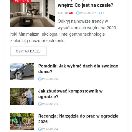
WIEDZA
wnętrz: Co jest na czasie?
AUTOR
AM
2026-08-07
0
Odkryj najnowsze trendy w
wykończeniach wnętrz na 2023
rok! Minimalizm, ekologia i inteligentne technologie
zmieniają nasze przestrzenie.
DETAILS
CZYTAJ DALEJ
Poradnik: Jak wybrać dach dla swojego
domu?
2026-08-06
Jak zbudować kompostownik w
ogrodzie?
2026-08-05
Recenzja: Narzędzia do prac w ogrodzie
2026
2026-08-04