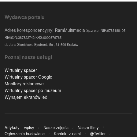
Wydawca portalu
Adres korespondencyjny:
Ram
Multimedia
Sp.z o.o.
NIP:6783188105
REGON:387822742 KRS:0000876765
ul. Jana Stanisława Bystronia 5a , 31-599 Kraków
Poznaj nasze usługi
Wirtualny spacer
Wirtualny spacer Google
Monitory reklamowe
Wirtualny spacer po muzeum
Wynajem ekranów led
Artykuły – wpisy
Nasze zdjęcia
Nasze filmy
Ogłoszenia budowlane
Kontakt z nami
@Twitter