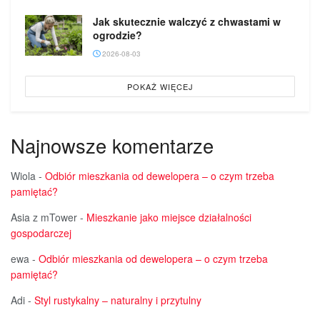
Jak skutecznie walczyć z chwastami w
ogrodzie?
2026-08-03
POKAŻ WIĘCEJ
Najnowsze komentarze
Wiola
-
Odbiór mieszkania od dewelopera – o czym trzeba
pamiętać?
Asia z mTower
-
Mieszkanie jako miejsce działalności
gospodarczej
ewa
-
Odbiór mieszkania od dewelopera – o czym trzeba
pamiętać?
Adi
-
Styl rustykalny – naturalny i przytulny