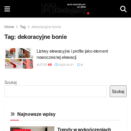
Home
Tag
dekoracyjne bonie
Tag:
dekoracyjne bonie
Listwy elewacyjne i profile jako element
nowoczesnej elewacji
AUTOR
AB
2026-04-21
0
Szukaj
Szukaj
Najnowsze wpisy
Trendy w wykończeniach