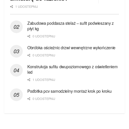
1 UDOSTEPNIJ
Zabudowa poddasza stelaż – sufit podwieszany z
płyt kg
0 UDOSTEPNIJ
Obróbka ościeżnic drzwi wewnętrzne wykończenie
0 UDOSTEPNIJ
Konstrukcja sufitu dwupoziomowego z oświetleniem
led
1 UDOSTEPNIJ
Podbitka pcv samodzielny montaż krok po kroku
0 UDOSTEPNIJ