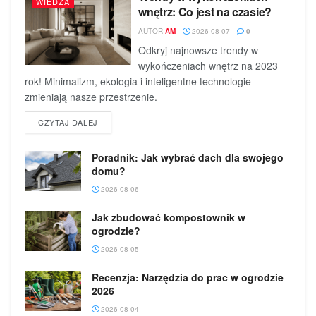
WIEDZA
wnętrz: Co jest na czasie?
AUTOR
AM
2026-08-07
0
Odkryj najnowsze trendy w
wykończeniach wnętrz na 2023
rok! Minimalizm, ekologia i inteligentne technologie
zmieniają nasze przestrzenie.
DETAILS
CZYTAJ DALEJ
Poradnik: Jak wybrać dach dla swojego
domu?
2026-08-06
Jak zbudować kompostownik w
ogrodzie?
2026-08-05
Recenzja: Narzędzia do prac w ogrodzie
2026
2026-08-04