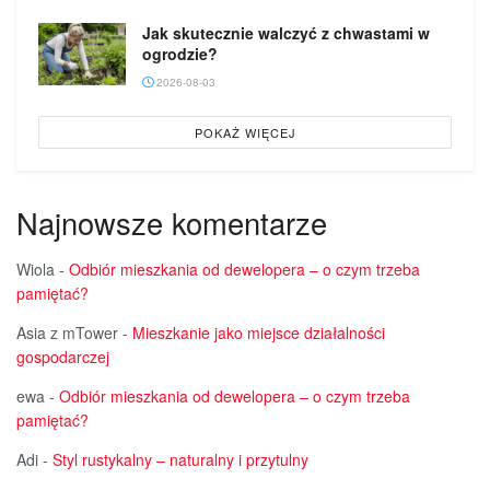
Jak skutecznie walczyć z chwastami w
ogrodzie?
2026-08-03
POKAŻ WIĘCEJ
Najnowsze komentarze
Wiola
-
Odbiór mieszkania od dewelopera – o czym trzeba
pamiętać?
Asia z mTower
-
Mieszkanie jako miejsce działalności
gospodarczej
ewa
-
Odbiór mieszkania od dewelopera – o czym trzeba
pamiętać?
Adi
-
Styl rustykalny – naturalny i przytulny