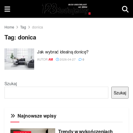
Home
Tag
donica
Tag:
donica
Jak wybrać idealną donicę?
AUTOR
AM
2026-04-27
0
Szukaj
Szukaj
Najnowsze wpisy
Trendy w wykończeniach