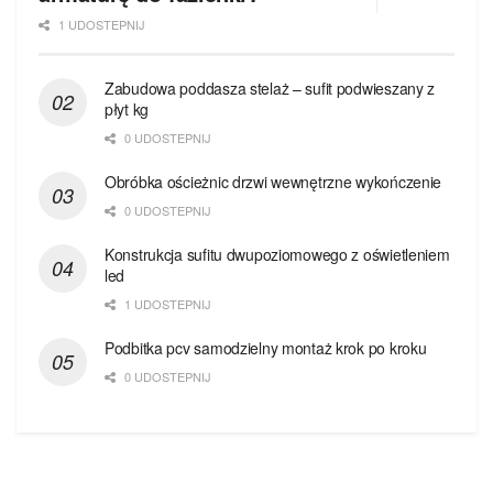
1 UDOSTEPNIJ
Zabudowa poddasza stelaż – sufit podwieszany z
płyt kg
0 UDOSTEPNIJ
Obróbka ościeżnic drzwi wewnętrzne wykończenie
0 UDOSTEPNIJ
Konstrukcja sufitu dwupoziomowego z oświetleniem
led
1 UDOSTEPNIJ
Podbitka pcv samodzielny montaż krok po kroku
0 UDOSTEPNIJ