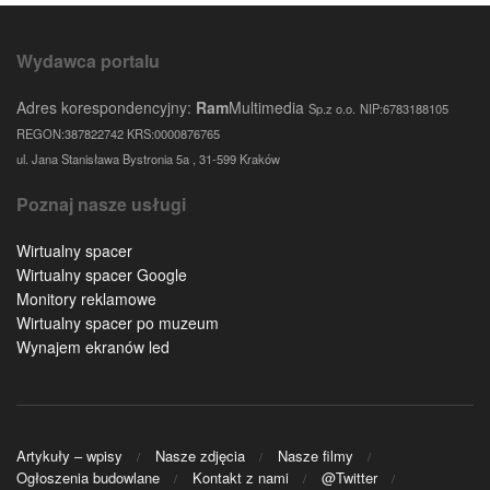
Wydawca portalu
Adres korespondencyjny:
Ram
Multimedia
Sp.z o.o.
NIP:6783188105
REGON:387822742 KRS:0000876765
ul. Jana Stanisława Bystronia 5a , 31-599 Kraków
Poznaj nasze usługi
Wirtualny spacer
Wirtualny spacer Google
Monitory reklamowe
Wirtualny spacer po muzeum
Wynajem ekranów led
Artykuły – wpisy
Nasze zdjęcia
Nasze filmy
Ogłoszenia budowlane
Kontakt z nami
@Twitter