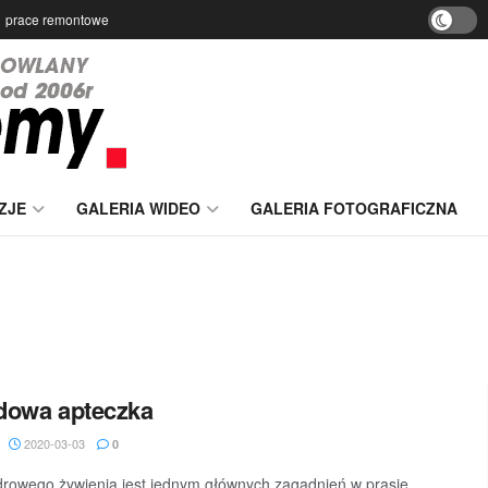
prace remontowe
ZJE
GALERIA WIDEO
GALERIA FOTOGRAFICZNA
dowa apteczka
2020-03-03
0
rowego żywienia jest jednym głównych zagadnień w prasie