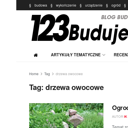
§
budowa
§
wykończenie
§
urządzenie
§
ogród
§
ARTYKUŁY TEMATYCZNE
RECEN
Home
Tag
drzewa owocowe
Tag:
drzewa owocowe
Ogro
AUTOR
IK
Temat zd