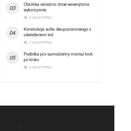
Obróbka ościeżnic drzwi wewnętrzne
wykończenie
0 UDOSTEPNIJ
Konstrukcja sufitu dwupoziomowego z
oświetleniem led
1 UDOSTEPNIJ
Podbitka pcv samodzielny montaż krok
po kroku
0 UDOSTEPNIJ