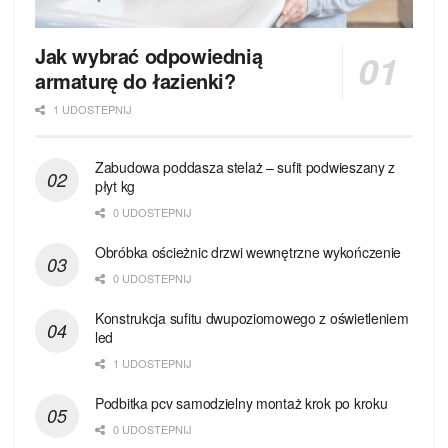
Jak wybrać odpowiednią
armaturę do łazienki?
1 UDOSTEPNIJ
Zabudowa poddasza stelaż – sufit podwieszany z
płyt kg
0 UDOSTEPNIJ
Obróbka ościeżnic drzwi wewnętrzne wykończenie
0 UDOSTEPNIJ
Konstrukcja sufitu dwupoziomowego z oświetleniem
led
1 UDOSTEPNIJ
Podbitka pcv samodzielny montaż krok po kroku
0 UDOSTEPNIJ