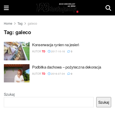
Home
Tag
galeco
Tag:
galeco
Konserwacja rynien na jesień
AUTOR
TD
2017-10-16
3
Podbitka dachowa – pożyteczna dekoracja
AUTOR
TD
2016-07-04
0
Szukaj
Szukaj