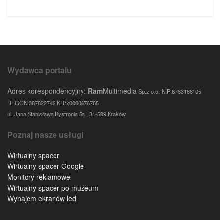
Wydawca portalu
Adres korespondencyjny:
Ram
Multimedia
Sp.z o.o.
NIP:6783188105
REGON:387822742 KRS:0000876765
ul. Jana Stanisława Bystronia 5a , 31-599 Kraków
Poznaj nasze usługi
Wirtualny spacer
Wirtualny spacer Google
Monitory reklamowe
Wirtualny spacer po muzeum
Wynajem ekranów led