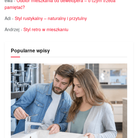
ewa
-
Odbiór mieszkania od dewelopera – o czym trzeba
pamiętać?
Adi
-
Styl rustykalny – naturalny i przytulny
Andrzej
-
Styl retro w mieszkaniu
Popularne wpisy