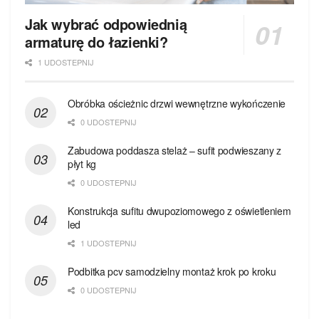
Jak wybrać odpowiednią
armaturę do łazienki?
1 UDOSTEPNIJ
Obróbka ościeżnic drzwi wewnętrzne wykończenie
0 UDOSTEPNIJ
Zabudowa poddasza stelaż – sufit podwieszany z
płyt kg
0 UDOSTEPNIJ
Konstrukcja sufitu dwupoziomowego z oświetleniem
led
1 UDOSTEPNIJ
Podbitka pcv samodzielny montaż krok po kroku
0 UDOSTEPNIJ