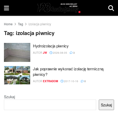
Home
Tag
izolacja piwnicy
Tag:
izolacja piwnicy
Hydroizolacja piwnicy
AUTOR
JW
2026-08-05
3
Jak poprawnie wykonać izolację termiczną
piwnicy?
AUTOR
EXTRADOM
2017-10-16
0
Szukaj
Szukaj