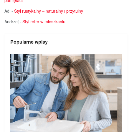
pamiętać?
Adi
-
Styl rustykalny – naturalny i przytulny
Andrzej
-
Styl retro w mieszkaniu
Popularne wpisy