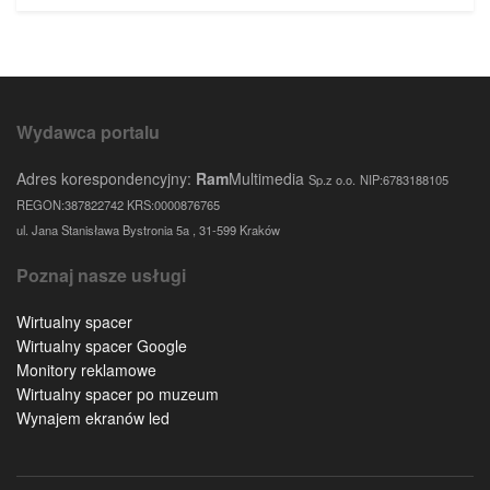
Wydawca portalu
Adres korespondencyjny:
Ram
Multimedia
Sp.z o.o.
NIP:6783188105
REGON:387822742 KRS:0000876765
ul. Jana Stanisława Bystronia 5a , 31-599 Kraków
Poznaj nasze usługi
Wirtualny spacer
Wirtualny spacer Google
Monitory reklamowe
Wirtualny spacer po muzeum
Wynajem ekranów led