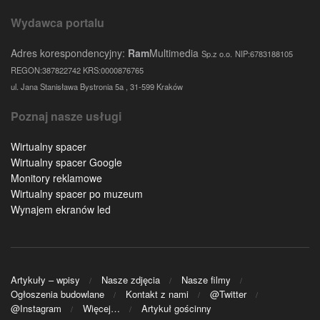
Wydawca portalu
Adres korespondencyjny:
Ram
Multimedia
Sp.z o.o.
NIP:6783188105
REGON:387822742 KRS:0000876765
ul. Jana Stanisława Bystronia 5a , 31-599 Kraków
Poznaj nasze usługi
Wirtualny spacer
Wirtualny spacer Google
Monitory reklamowe
Wirtualny spacer po muzeum
Wynajem ekranów led
Artykuły – wpisy
Nasze zdjęcia
Nasze filmy
Ogłoszenia budowlane
Kontakt z nami
@Twitter
@Instagram
Więcej…
Artykuł gościnny