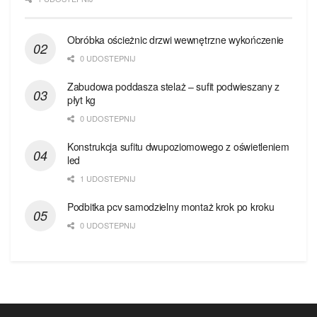
Obróbka ościeżnic drzwi wewnętrzne wykończenie
0 UDOSTEPNIJ
Zabudowa poddasza stelaż – sufit podwieszany z
płyt kg
0 UDOSTEPNIJ
Konstrukcja sufitu dwupoziomowego z oświetleniem
led
1 UDOSTEPNIJ
Podbitka pcv samodzielny montaż krok po kroku
0 UDOSTEPNIJ