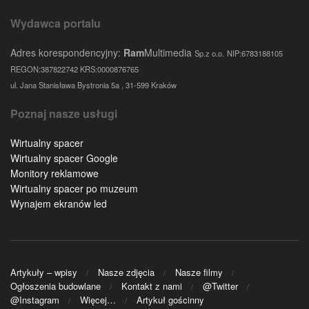
Wydawca portalu
Adres korespondencyjny:
Ram
Multimedia
Sp.z o.o.
NIP:6783188105
REGON:387822742 KRS:0000876765
ul. Jana Stanisława Bystronia 5a , 31-599 Kraków
Poznaj nasze usługi
Wirtualny spacer
Wirtualny spacer Google
Monitory reklamowe
Wirtualny spacer po muzeum
Wynajem ekranów led
Artykuły – wpisy
Nasze zdjęcia
Nasze filmy
Ogłoszenia budowlane
Kontakt z nami
@Twitter
@Instagram
Więcej…
Artykuł gościnny