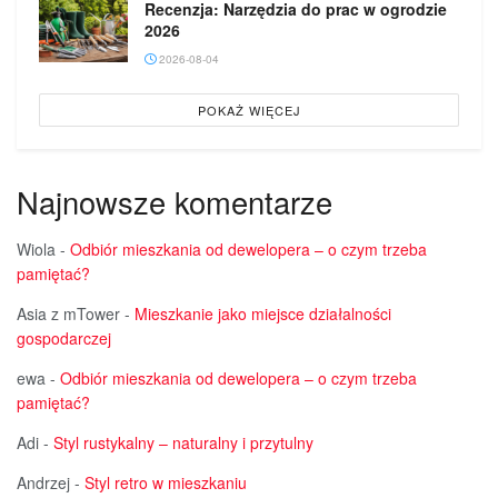
Recenzja: Narzędzia do prac w ogrodzie
2026
2026-08-04
POKAŻ WIĘCEJ
Najnowsze komentarze
Wiola
-
Odbiór mieszkania od dewelopera – o czym trzeba
pamiętać?
Asia z mTower
-
Mieszkanie jako miejsce działalności
gospodarczej
ewa
-
Odbiór mieszkania od dewelopera – o czym trzeba
pamiętać?
Adi
-
Styl rustykalny – naturalny i przytulny
Andrzej
-
Styl retro w mieszkaniu