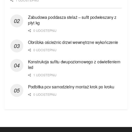
1 UDOSTEPNIJ
Zabudowa poddasza stelaż – sufit podwieszany z
płyt kg
0 UDOSTEPNIJ
Obróbka ościeżnic drzwi wewnętrzne wykończenie
0 UDOSTEPNIJ
Konstrukcja sufitu dwupoziomowego z oświetleniem
led
1 UDOSTEPNIJ
Podbitka pcv samodzielny montaż krok po kroku
0 UDOSTEPNIJ