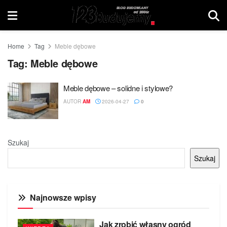
Home
Tag
Meble dębowe
Tag:
Meble dębowe
Meble dębowe – solidne i stylowe?
AUTOR
AM
2026-04-27
0
Szukaj
Szukaj
Najnowsze wpisy
Jak zrobić własny ogród