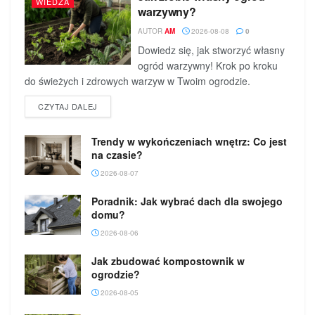
WIEDZA
warzywny?
AUTOR
AM
2026-08-08
0
Dowiedz się, jak stworzyć własny
ogród warzywny! Krok po kroku
do świeżych i zdrowych warzyw w Twoim ogrodzie.
DETAILS
CZYTAJ DALEJ
Trendy w wykończeniach wnętrz: Co jest
na czasie?
2026-08-07
Poradnik: Jak wybrać dach dla swojego
domu?
2026-08-06
Jak zbudować kompostownik w
ogrodzie?
2026-08-05