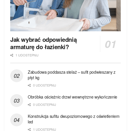
Jak wybrać odpowiednią
armaturę do łazienki?
1 UDOSTEPNIJ
Zabudowa poddasza stelaż – sufit podwieszany z
płyt kg
0 UDOSTEPNIJ
Obróbka ościeżnic drzwi wewnętrzne wykończenie
0 UDOSTEPNIJ
Konstrukcja sufitu dwupoziomowego z oświetleniem
led
1 UDOSTEPNIJ