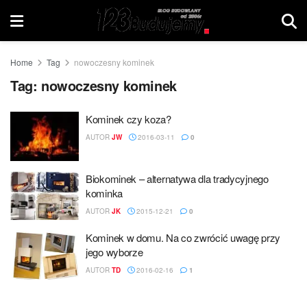
Home
Tag
nowoczesny kominek
Tag:
nowoczesny kominek
Kominek czy koza?
AUTOR
JW
2016-03-11
0
Biokominek – alternatywa dla tradycyjnego
kominka
AUTOR
JK
2015-12-21
0
Kominek w domu. Na co zwrócić uwagę przy
jego wyborze
AUTOR
TD
2016-02-16
1