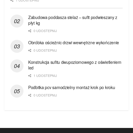
1 UDOSTEPNIJ
Zabudowa poddasza stelaż – sufit podwieszany z
płyt kg
0 UDOSTEPNIJ
Obróbka ościeżnic drzwi wewnętrzne wykończenie
0 UDOSTEPNIJ
Konstrukcja sufitu dwupoziomowego z oświetleniem
led
1 UDOSTEPNIJ
Podbitka pcv samodzielny montaż krok po kroku
0 UDOSTEPNIJ