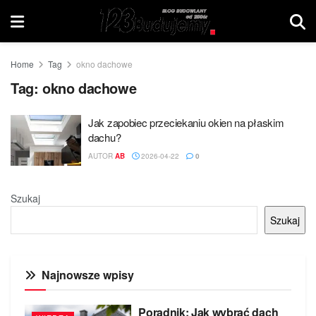
Home
Tag
okno dachowe
Tag:
okno dachowe
Jak zapobiec przeciekaniu okien na płaskim
dachu?
AUTOR
AB
2026-04-22
0
Szukaj
Szukaj
Najnowsze wpisy
Poradnik: Jak wybrać dach