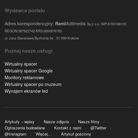
Wydawca portalu
Adres korespondencyjny:
Ram
Multimedia
Sp.z o.o.
NIP:6783188105
REGON:387822742 KRS:0000876765
ul. Jana Stanisława Bystronia 5a , 31-599 Kraków
Poznaj nasze usługi
Wirtualny spacer
Wirtualny spacer Google
Monitory reklamowe
Wirtualny spacer po muzeum
Wynajem ekranów led
Artykuły – wpisy
Nasze zdjęcia
Nasze filmy
Ogłoszenia budowlane
Kontakt z nami
@Twitter
@Instagram
Więcej…
Artykuł gościnny