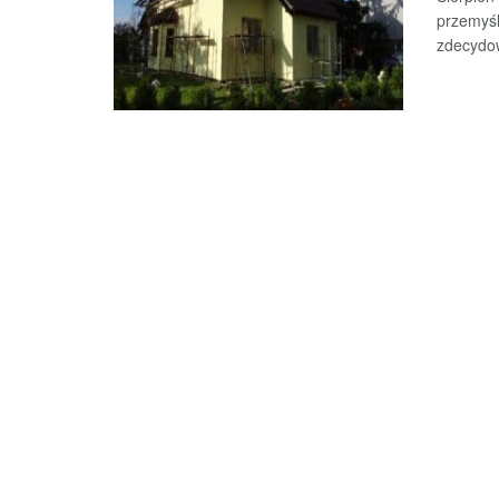
przemyśl
zdecydow