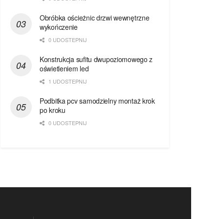
Obróbka ościeżnic drzwi wewnętrzne
wykończenie
0 UDOSTEPNIJ
Konstrukcja sufitu dwupoziomowego z
oświetleniem led
1 UDOSTEPNIJ
Podbitka pcv samodzielny montaż krok
po kroku
0 UDOSTEPNIJ