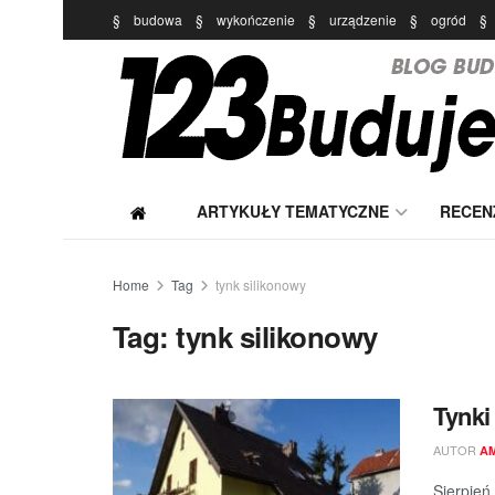
§
budowa
§
wykończenie
§
urządzenie
§
ogród
§
ARTYKUŁY TEMATYCZNE
RECEN
Home
Tag
tynk silikonowy
Tag:
tynk silikonowy
Tynki
AUTOR
A
Sierpień