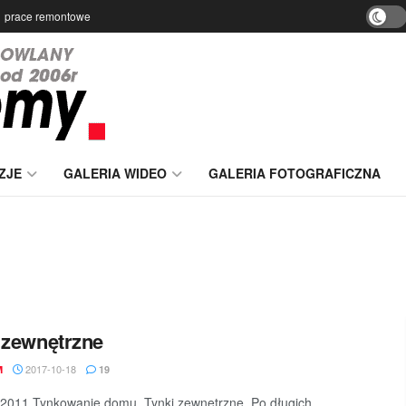
prace remontowe
ZJE
GALERIA WIDEO
GALERIA FOTOGRAFICZNA
 zewnętrzne
2017-10-18
M
19
 2011 Tynkowanie domu. Tynki zewnętrzne. Po długich