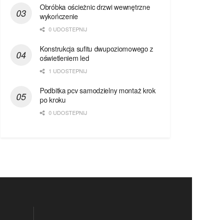
Obróbka ościeżnic drzwi wewnętrzne
wykończenie
0 UDOSTEPNIJ
Konstrukcja sufitu dwupoziomowego z
oświetleniem led
1 UDOSTEPNIJ
Podbitka pcv samodzielny montaż krok
po kroku
0 UDOSTEPNIJ