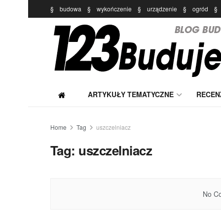
§
budowa
§
wykończenie
§
urządzenie
§
ogród
§
ARTYKUŁY TEMATYCZNE
RECEN
Home
Tag
uszczelniacz
Tag:
uszczelniacz
No Co