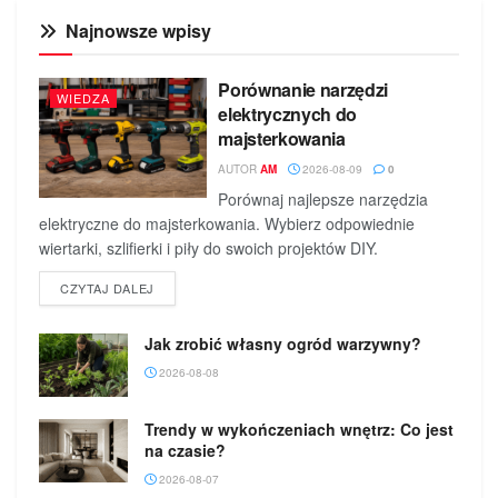
Najnowsze wpisy
Porównanie narzędzi
WIEDZA
elektrycznych do
majsterkowania
AUTOR
AM
2026-08-09
0
Porównaj najlepsze narzędzia
elektryczne do majsterkowania. Wybierz odpowiednie
wiertarki, szlifierki i piły do swoich projektów DIY.
DETAILS
CZYTAJ DALEJ
Jak zrobić własny ogród warzywny?
2026-08-08
Trendy w wykończeniach wnętrz: Co jest
na czasie?
2026-08-07