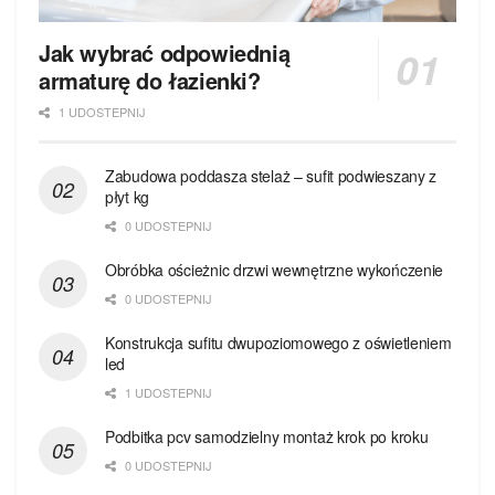
Jak wybrać odpowiednią
armaturę do łazienki?
1 UDOSTEPNIJ
Zabudowa poddasza stelaż – sufit podwieszany z
płyt kg
0 UDOSTEPNIJ
Obróbka ościeżnic drzwi wewnętrzne wykończenie
0 UDOSTEPNIJ
Konstrukcja sufitu dwupoziomowego z oświetleniem
led
1 UDOSTEPNIJ
Podbitka pcv samodzielny montaż krok po kroku
0 UDOSTEPNIJ