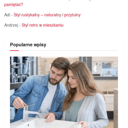
pamiętać?
Adi
-
Styl rustykalny – naturalny i przytulny
Andrzej
-
Styl retro w mieszkaniu
Popularne wpisy