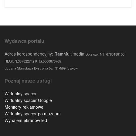
Wydawca portalu
Adres korespondencyjny:
Ram
Multimedia
Sp.z o.o.
NIP:6783188105
REGON:387822742 KRS:0000876765
ul. Jana Stanisława Bystronia 5a , 31-599 Kraków
Poznaj nasze usługi
Wirtualny spacer
Wirtualny spacer Google
Monitory reklamowe
Wirtualny spacer po muzeum
Wynajem ekranów led