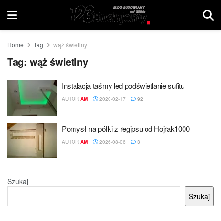
Home
Tag
wąż świetlny
Tag:
wąż świetlny
Instalacja taśmy led podświetlanie sufitu
AUTOR
AM
2020-02-17
92
Pomysł na półki z regipsu od Hojrak1000
AUTOR
AM
2026-08-06
3
Szukaj
Szukaj