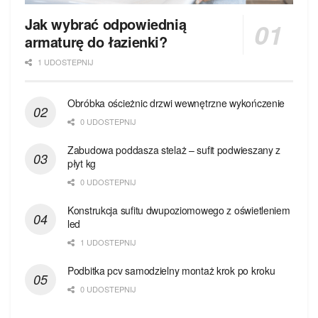
Jak wybrać odpowiednią
armaturę do łazienki?
1 UDOSTEPNIJ
Obróbka ościeżnic drzwi wewnętrzne wykończenie
0 UDOSTEPNIJ
Zabudowa poddasza stelaż – sufit podwieszany z
płyt kg
0 UDOSTEPNIJ
Konstrukcja sufitu dwupoziomowego z oświetleniem
led
1 UDOSTEPNIJ
Podbitka pcv samodzielny montaż krok po kroku
0 UDOSTEPNIJ