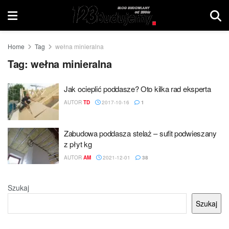
Home
Tag
wełna minieralna
Tag:
wełna minieralna
Jak ocieplić poddasze? Oto kilka rad eksperta
AUTOR
TD
2017-10-16
1
Zabudowa poddasza stelaż – sufit podwieszany
z płyt kg
AUTOR
AM
2021-12-01
38
Szukaj
Szukaj