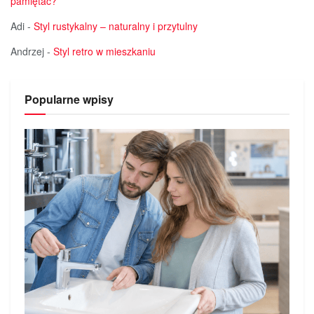
pamiętać?
Adi
-
Styl rustykalny – naturalny i przytulny
Andrzej
-
Styl retro w mieszkaniu
Popularne wpisy