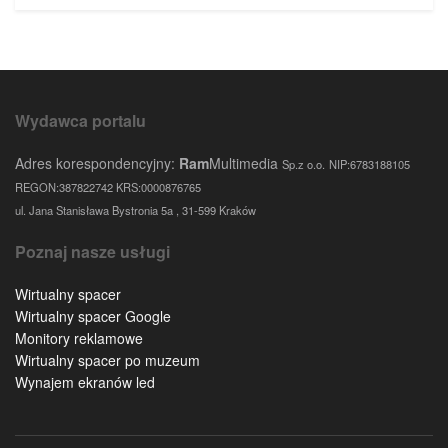
Wydawca portalu
Adres korespondencyjny:
Ram
Multimedia
Sp.z o.o.
NIP:6783188105
REGON:387822742 KRS:0000876765
ul. Jana Stanisława Bystronia 5a , 31-599 Kraków
Poznaj nasze usługi
Wirtualny spacer
Wirtualny spacer Google
Monitory reklamowe
Wirtualny spacer po muzeum
Wynajem ekranów led