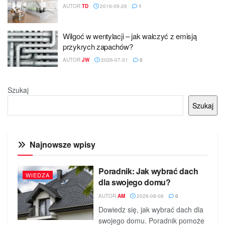
AUTOR
TD
2016-09-26
1
Wilgoć w wentylacji – jak walczyć z emisją
przykrych zapachów?
AUTOR
JW
2026-07-31
0
Szukaj
Szukaj
Najnowsze wpisy
Poradnik: Jak wybrać dach
WIEDZA
dla swojego domu?
AUTOR
AM
2026-08-06
0
Dowiedz się, jak wybrać dach dla
swojego domu. Poradnik pomoże