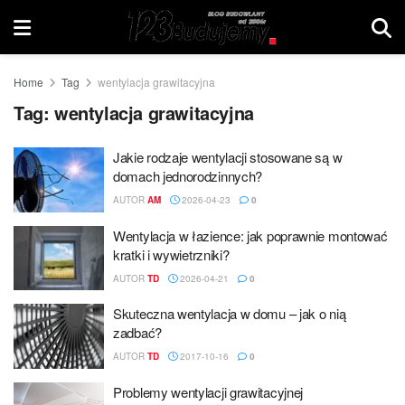
Home
Tag
wentylacja grawitacyjna
Tag:
wentylacja grawitacyjna
Jakie rodzaje wentylacji stosowane są w
domach jednorodzinnych?
AUTOR
AM
2026-04-23
0
Wentylacja w łazience: jak poprawnie montować
kratki i wywietrzniki?
AUTOR
TD
2026-04-21
0
Skuteczna wentylacja w domu – jak o nią
zadbać?
AUTOR
TD
2017-10-16
0
Problemy wentylacji grawitacyjnej