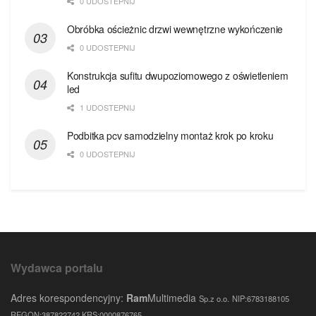
0 UDOSTEPNIJ
Obróbka ościeżnic drzwi wewnętrzne wykończenie
0 UDOSTEPNIJ
Konstrukcja sufitu dwupoziomowego z oświetleniem
led
1 UDOSTEPNIJ
Podbitka pcv samodzielny montaż krok po kroku
0 UDOSTEPNIJ
Wydawca portalu
Adres korespondencyjny:
Ram
Multimedia
Sp.z o.o.
NIP:6783188105
REGON:387822742 KRS:0000876765