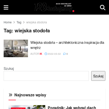
Home
Tag
wiejska stodoła
Tag:
wiejska stodoła
Wiejska stodoła – architektoniczna inspiracja dla
wnętrz
AUTOR
IK
2022-03-02
0
Szukaj
Szukaj
Najnowsze wpisy
Poradnik: Jak wybrać dach