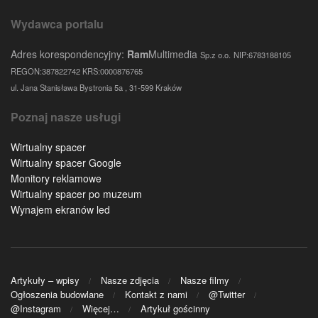
Wydawca portalu
Adres korespondencyjny:
Ram
Multimedia
Sp.z o.o.
NIP:6783188105
REGON:387822742 KRS:0000876765
ul. Jana Stanisława Bystronia 5a , 31-599 Kraków
Poznaj nasze usługi
Wirtualny spacer
Wirtualny spacer Google
Monitory reklamowe
Wirtualny spacer po muzeum
Wynajem ekranów led
Artykuły – wpisy
Nasze zdjęcia
Nasze filmy
Ogłoszenia budowlane
Kontakt z nami
@Twitter
@Instagram
Więcej…
Artykuł gościnny