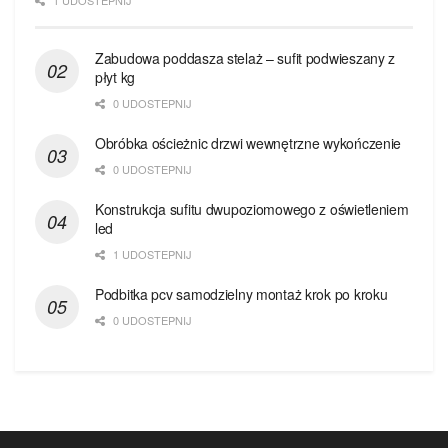
1 UDOSTEPNIJ
Zabudowa poddasza stelaż – sufit podwieszany z
płyt kg
0 UDOSTEPNIJ
Obróbka ościeżnic drzwi wewnętrzne wykończenie
0 UDOSTEPNIJ
Konstrukcja sufitu dwupoziomowego z oświetleniem
led
1 UDOSTEPNIJ
Podbitka pcv samodzielny montaż krok po kroku
0 UDOSTEPNIJ