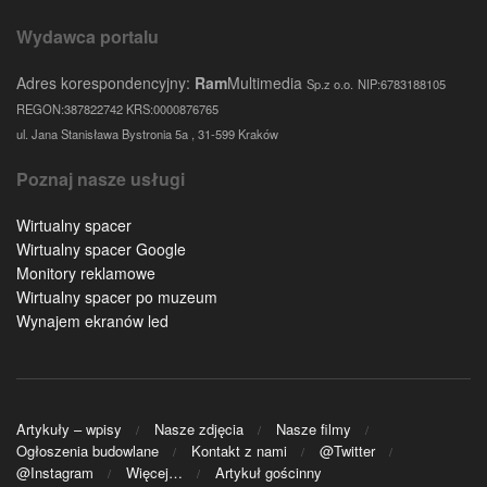
Wydawca portalu
Adres korespondencyjny:
Ram
Multimedia
Sp.z o.o.
NIP:6783188105
REGON:387822742 KRS:0000876765
ul. Jana Stanisława Bystronia 5a , 31-599 Kraków
Poznaj nasze usługi
Wirtualny spacer
Wirtualny spacer Google
Monitory reklamowe
Wirtualny spacer po muzeum
Wynajem ekranów led
Artykuły – wpisy
Nasze zdjęcia
Nasze filmy
Ogłoszenia budowlane
Kontakt z nami
@Twitter
@Instagram
Więcej…
Artykuł gościnny