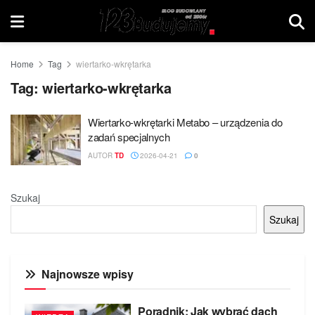
Home
Tag
wiertarko-wkrętarka
Tag:
wiertarko-wkrętarka
Wiertarko-wkrętarki Metabo – urządzenia do
zadań specjalnych
AUTOR
TD
2026-04-21
0
Szukaj
Szukaj
Najnowsze wpisy
Poradnik: Jak wybrać dach