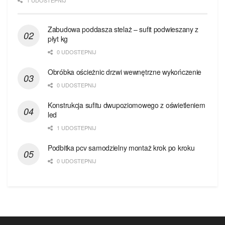
1 UDOSTEPNIJ
Zabudowa poddasza stelaż – sufit podwieszany z
płyt kg
0 UDOSTEPNIJ
Obróbka ościeżnic drzwi wewnętrzne wykończenie
0 UDOSTEPNIJ
Konstrukcja sufitu dwupoziomowego z oświetleniem
led
1 UDOSTEPNIJ
Podbitka pcv samodzielny montaż krok po kroku
0 UDOSTEPNIJ