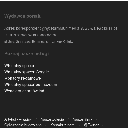
Wydawca portalu
Adres korespondencyjny:
Ram
Multimedia
Sp.z o.o.
NIP:6783188105
REGON:387822742 KRS:0000876765
ul. Jana Stanisława Bystronia 5a , 31-599 Kraków
Poznaj nasze usługi
Wirtualny spacer
Wirtualny spacer Google
Monitory reklamowe
Wirtualny spacer po muzeum
Wynajem ekranów led
Artykuły – wpisy
Nasze zdjęcia
Nasze filmy
Ogłoszenia budowlane
Kontakt z nami
@Twitter