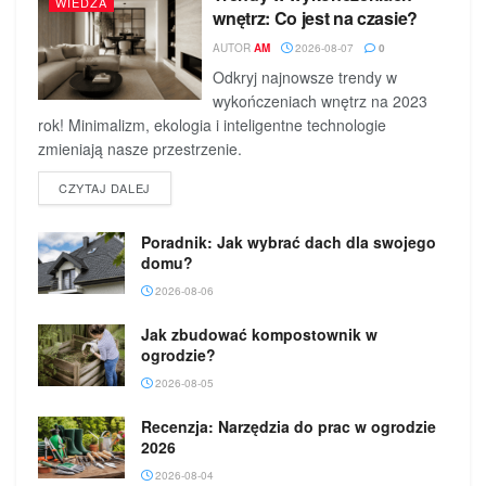
WIEDZA
wnętrz: Co jest na czasie?
AUTOR
AM
2026-08-07
0
Odkryj najnowsze trendy w
wykończeniach wnętrz na 2023
rok! Minimalizm, ekologia i inteligentne technologie
zmieniają nasze przestrzenie.
DETAILS
CZYTAJ DALEJ
Poradnik: Jak wybrać dach dla swojego
domu?
2026-08-06
Jak zbudować kompostownik w
ogrodzie?
2026-08-05
Recenzja: Narzędzia do prac w ogrodzie
2026
2026-08-04