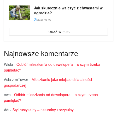
Jak skutecznie walczyć z chwastami w
ogrodzie?
2026-08-03
POKAŻ WIĘCEJ
Najnowsze komentarze
Wiola
-
Odbiór mieszkania od dewelopera – o czym trzeba
pamiętać?
Asia z mTower
-
Mieszkanie jako miejsce działalności
gospodarczej
ewa
-
Odbiór mieszkania od dewelopera – o czym trzeba
pamiętać?
Adi
-
Styl rustykalny – naturalny i przytulny