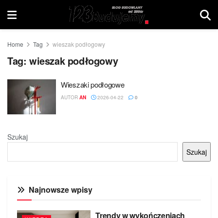
Home
Tag
wieszak podłogowy
Tag:
wieszak podłogowy
Wieszaki podłogowe
AUTOR
AN
2026-04-22
0
Szukaj
Szukaj
Najnowsze wpisy
Trendy w wykończeniach