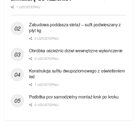
1 UDOSTEPNIJ
Zabudowa poddasza stelaż – sufit podwieszany z
płyt kg
0 UDOSTEPNIJ
Obróbka ościeżnic drzwi wewnętrzne wykończenie
0 UDOSTEPNIJ
Konstrukcja sufitu dwupoziomowego z oświetleniem
led
1 UDOSTEPNIJ
Podbitka pcv samodzielny montaż krok po kroku
0 UDOSTEPNIJ