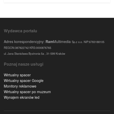
Wydawca portalu
Adres korespondencyjny:
Ram
Multimedia
Sp.z o.o.
NIP:6783188105
REGON:387822742 KRS:0000876765
ul. Jana Stanisława Bystronia 5a , 31-599 Kraków
Poznaj nasze usługi
Wirtualny spacer
Wirtualny spacer Google
Monitory reklamowe
Wirtualny spacer po muzeum
Wynajem ekranów led