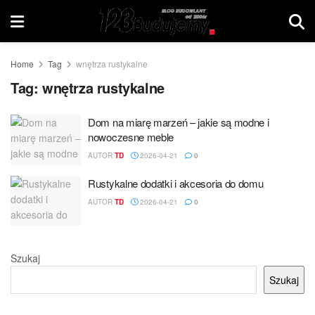
Home
Tag
wnętrza rustykalne
Tag:
wnętrza rustykalne
Dom na miarę marzeń – jakie są modne i
nowoczesne meble
AUTOR
TD
2026-04-21
0
Rustykalne dodatki i akcesoria do domu
AUTOR
TD
2026-04-21
0
Szukaj
Szukaj