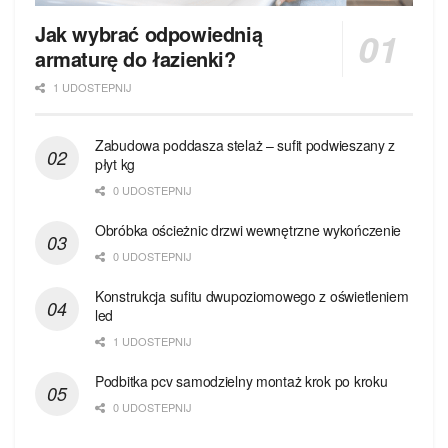
Jak wybrać odpowiednią
armaturę do łazienki?
1 UDOSTEPNIJ
Zabudowa poddasza stelaż – sufit podwieszany z
płyt kg
0 UDOSTEPNIJ
Obróbka ościeżnic drzwi wewnętrzne wykończenie
0 UDOSTEPNIJ
Konstrukcja sufitu dwupoziomowego z oświetleniem
led
1 UDOSTEPNIJ
Podbitka pcv samodzielny montaż krok po kroku
0 UDOSTEPNIJ