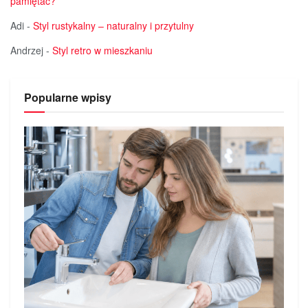
pamiętać?
Adi
-
Styl rustykalny – naturalny i przytulny
Andrzej
-
Styl retro w mieszkaniu
Popularne wpisy