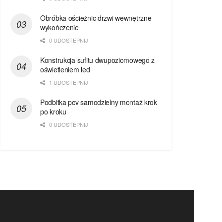
Obróbka ościeżnic drzwi wewnętrzne
wykończenie
0 UDOSTEPNIJ
Konstrukcja sufitu dwupoziomowego z
oświetleniem led
1 UDOSTEPNIJ
Podbitka pcv samodzielny montaż krok
po kroku
0 UDOSTEPNIJ