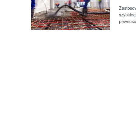
Zastosow
szybkieg
pewności