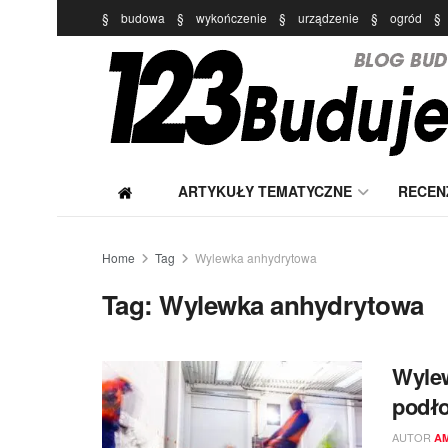
§
budowa
§
wykończenie
§
urządzenie
§
ogród
§
ARTYKUŁY TEMATYCZNE
RECEN
Home
Tag
Wylewka anhydrytowa
Tag:
Wylewka anhydrytowa
Wyle
podło
AUTOR
A