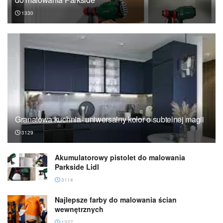
1330
Granatowa kuchnia- uniwersalny kolor o subtelnej magii
3129
Akumulatorowy pistolet do malowania
Parkside Lidl
3114
Najlepsze farby do malowania ścian
wewnętrznych
1327