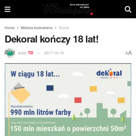
Home
Wiedza budowlana
Teoria
Dekoral kończy 18 lat!
A
autor
TD
2017-10-16
A