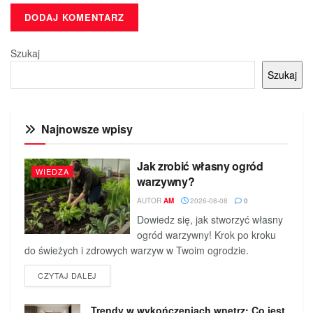
Szukaj
Szukaj
Najnowsze wpisy
Jak zrobić własny ogród
WIEDZA
warzywny?
AUTOR
AM
2026-08-08
0
Dowiedz się, jak stworzyć własny
ogród warzywny! Krok po kroku
do świeżych i zdrowych warzyw w Twoim ogrodzie.
DETAILS
CZYTAJ DALEJ
Trendy w wykończeniach wnętrz: Co jest