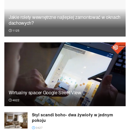
Jakie rolety wewnętrzne najlepiej zamontować w oknach
dachowych?
1125
Wirtualny spacer Google Street View
4622
Styl scandi boho- dwa żywioły w jednym
pokoju
0427