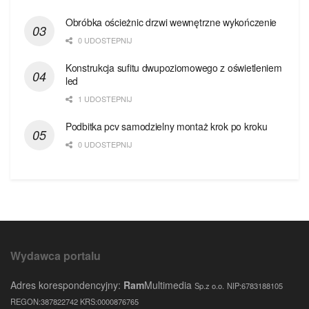
Obróbka ościeżnic drzwi wewnętrzne wykończenie
0 UDOSTEPNIJ
Konstrukcja sufitu dwupoziomowego z oświetleniem
led
1 UDOSTEPNIJ
Podbitka pcv samodzielny montaż krok po kroku
0 UDOSTEPNIJ
Wydawca portalu
Adres korespondencyjny:
Ram
Multimedia
Sp.z o.o.
NIP:6783188105
REGON:387822742 KRS:0000876765