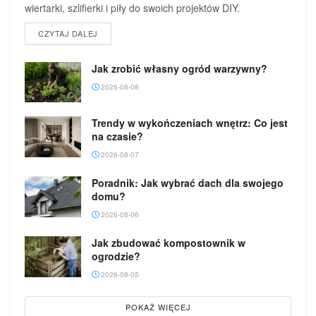
wiertarki, szlifierki i piły do swoich projektów DIY.
DETAILS
CZYTAJ DALEJ
Jak zrobić własny ogród warzywny?
2026-08-08
Trendy w wykończeniach wnętrz: Co jest
na czasie?
2026-08-07
Poradnik: Jak wybrać dach dla swojego
domu?
2026-08-06
Jak zbudować kompostownik w
ogrodzie?
2026-08-05
POKAŻ WIĘCEJ