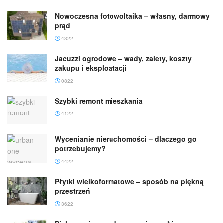
Nowoczesna fotowoltaika – własny, darmowy
prąd
4322
Jacuzzi ogrodowe – wady, zalety, koszty
zakupu i eksploatacji
0822
Szybki remont mieszkania
4122
Wycenianie nieruchomości – dlaczego go
potrzebujemy?
4422
Płytki wielkoformatowe – sposób na piękną
przestrzeń
3622