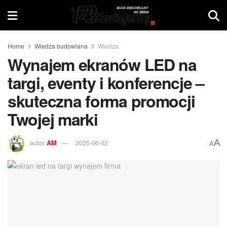
Home
Wiedza budowlana
Wiedza
Wynajem ekranów LED na
targi, eventy i konferencje –
skuteczna forma promocji
Twojej marki
A
autor
AM
2025-06-02
A