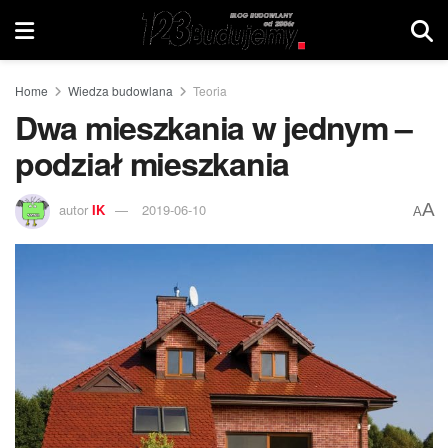
Home
Wiedza budowlana
Teoria
Dwa mieszkania w jednym –
podział mieszkania
A
autor
IK
2019-06-10
A