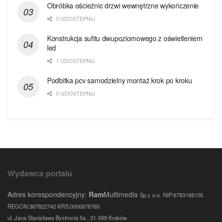
Obróbka ościeżnic drzwi wewnętrzne wykończenie
0 UDOSTEPNIJ
Konstrukcja sufitu dwupoziomowego z oświetleniem
led
1 UDOSTEPNIJ
Podbitka pcv samodzielny montaż krok po kroku
0 UDOSTEPNIJ
Wydawca portalu
Adres korespondencyjny:
Ram
Multimedia
Sp.z o.o.
NIP:6783188105
REGON:387822742 KRS:0000876765
ul. Jana Stanisława Bystronia 5a , 31-599 Kraków