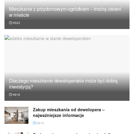
Mieszkanie z przydomowym ogródkiem – trochę zieleni
w mieście
5523
Dlaczego mieszkanie deweloperskie może być dobrą
inwestycją?
4616
Zakup mieszkania od dewelopera –
najważniejsze informacje
2612