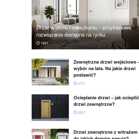
Drzwi w domu i mieszkaniu – przykładowe
rozwiązania dostępne na rynku
1921
Zewnętrzne drzwi wejściowe 
wybór na lata. Na jakie drzwi
postawić?
4727
Ocieplanie drzwi – jak ocieplić
drzwi zewnętrzne?
3527
Drzwi zewnętrzne z witrażem 
do jakich domów pasują?