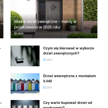
Modne drzwi zewnętrzne – trendy w
projektowaniu w 2026 roku
4809
–
Czym się kierować w wyborze
drzwi zewnętrznych?
4827
Drzwi wewnętrzne z montażem
Łódź
2427
–
Czy warto kupować drzwi od
producenta?