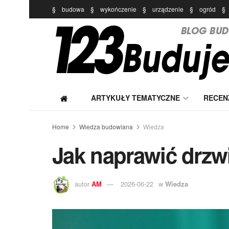
§
budowa
§
wykończenie
§
urządzenie
§
ogród
§
ARTYKUŁY TEMATYCZNE
RECEN
Home
Wiedza budowlana
Wiedza
Jak naprawić drzw
autor
AM
2026-06-22
w
Wiedza