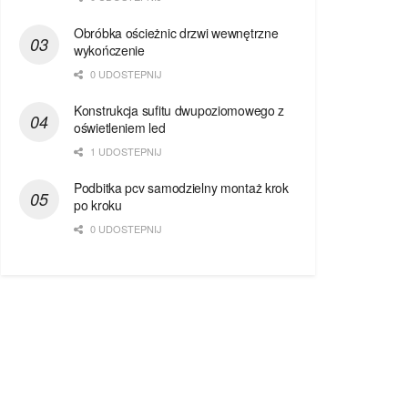
Obróbka ościeżnic drzwi wewnętrzne
wykończenie
0 UDOSTEPNIJ
Konstrukcja sufitu dwupoziomowego z
oświetleniem led
1 UDOSTEPNIJ
Podbitka pcv samodzielny montaż krok
po kroku
0 UDOSTEPNIJ