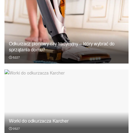
Odkurzacz pionowy czy tradycyjny – który wybrać do
sprzątania domu?
5227
Worki do odkurzacza Karcher
0527