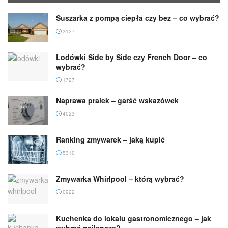
Suszarka z pompą ciepła czy bez – co wybrać?
3127
Lodówki Side by Side czy French Door – co
wybrać?
1727
Naprawa pralek – garść wskazówek
4023
Ranking zmywarek – jaką kupić
5310
Zmywarka Whirlpool – którą wybrać?
0922
Kuchenka do lokalu gastronomicznego – jak
wybrać najlepszą?