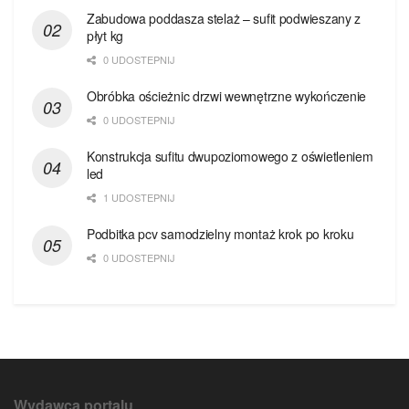
Zabudowa poddasza stelaż – sufit podwieszany z
płyt kg
0 UDOSTEPNIJ
Obróbka ościeżnic drzwi wewnętrzne wykończenie
0 UDOSTEPNIJ
Konstrukcja sufitu dwupoziomowego z oświetleniem
led
1 UDOSTEPNIJ
Podbitka pcv samodzielny montaż krok po kroku
0 UDOSTEPNIJ
Wydawca portalu