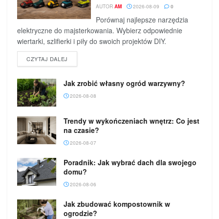
AUTOR
AM
2026-08-09
0
Porównaj najlepsze narzędzia
elektryczne do majsterkowania. Wybierz odpowiednie
wiertarki, szlifierki i piły do swoich projektów DIY.
DETAILS
CZYTAJ DALEJ
Jak zrobić własny ogród warzywny?
2026-08-08
Trendy w wykończeniach wnętrz: Co jest
na czasie?
2026-08-07
Poradnik: Jak wybrać dach dla swojego
domu?
2026-08-06
Jak zbudować kompostownik w
ogrodzie?