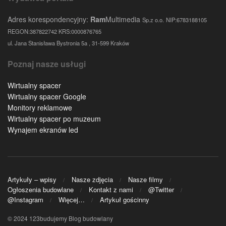
Adres korespondencyjny:
Ram
Multimedia
Sp.z o.o.
NIP:6783188105
REGON:387822742 KRS:0000876765
ul. Jana Stanisława Bystronia 5a , 31-599 Kraków
Poznaj nasze usługi
Wirtualny spacer
Wirtualny spacer Google
Monitory reklamowe
Wirtualny spacer po muzeum
Wynajem ekranów led
Artykuły – wpisy
Nasze zdjęcia
Nasze filmy
Ogłoszenia budowlane
Kontakt z nami
@Twitter
@Instagram
Więcej…
Artykuł gościnny
© 2024 123budujemy Blog budowlany