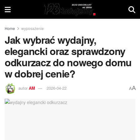
Home
wyposażenie
Jak wybrać wydajny,
elegancki oraz sprawdzony
odkurzacz do nowego domu
w dobrej cenie?
A
autor
AM
2026-04-22
A