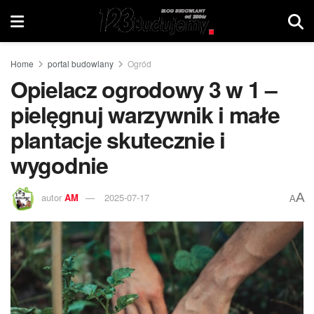
Home
portal budowlany
Ogród
Opielacz ogrodowy 3 w 1 –
pielęgnuj warzywnik i małe
plantacje skutecznie i
wygodnie
A
autor
AM
2025-07-17
A