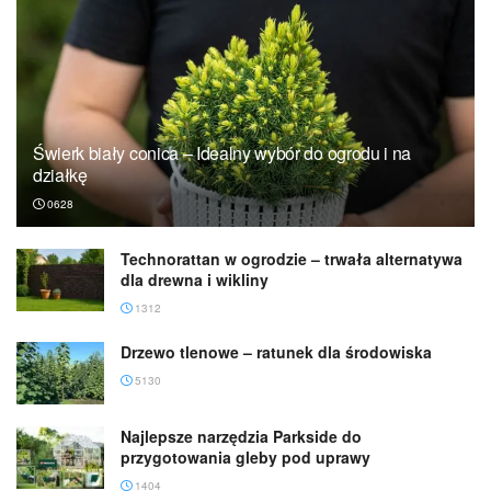
Świerk biały conica – Idealny wybór do ogrodu i na
działkę
0628
Technorattan w ogrodzie – trwała alternatywa
dla drewna i wikliny
1312
Drzewo tlenowe – ratunek dla środowiska
5130
Najlepsze narzędzia Parkside do
przygotowania gleby pod uprawy
1404