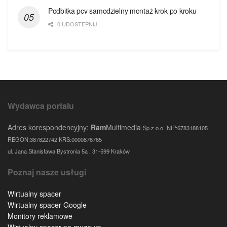
Podbitka pcv samodzielny montaż krok po kroku
0 UDOSTEPNIJ
Wydawca portalu
Adres korespondencyjny:
Ram
Multimedia
Sp.z o.o.
NIP:6783188105
REGON:387822742 KRS:0000876765
ul. Jana Stanisława Bystronia 5a , 31-599 Kraków
Poznaj nasze usługi
Wirtualny spacer
Wirtualny spacer Google
Monitory reklamowe