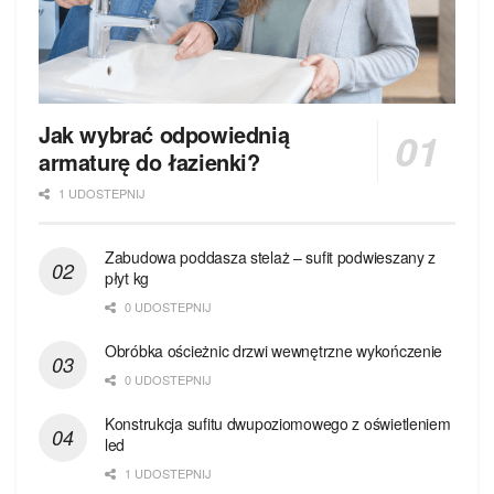
Jak wybrać odpowiednią
armaturę do łazienki?
1 UDOSTEPNIJ
Zabudowa poddasza stelaż – sufit podwieszany z
płyt kg
0 UDOSTEPNIJ
Obróbka ościeżnic drzwi wewnętrzne wykończenie
0 UDOSTEPNIJ
Konstrukcja sufitu dwupoziomowego z oświetleniem
led
1 UDOSTEPNIJ