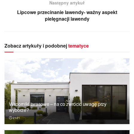
Następny artykuł
Lipcowe przecinanie lawendy- ważny aspekt
pielęgnacji lawendy
Zobacz artykuły i podobnej
tematyce
Wsporniki tarasowe – na co zwrócić uwagę przy
wyborze?
2121