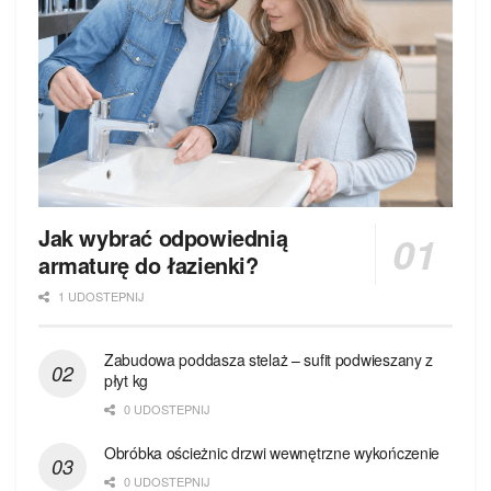
Jak wybrać odpowiednią
armaturę do łazienki?
1 UDOSTEPNIJ
Zabudowa poddasza stelaż – sufit podwieszany z
płyt kg
0 UDOSTEPNIJ
Obróbka ościeżnic drzwi wewnętrzne wykończenie
0 UDOSTEPNIJ