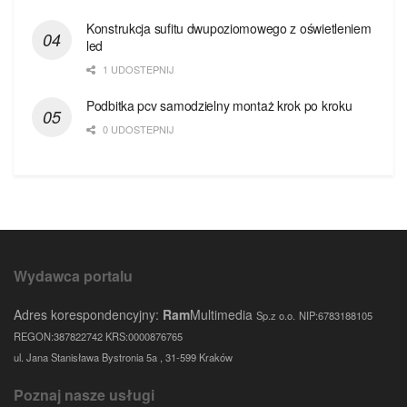
Konstrukcja sufitu dwupoziomowego z oświetleniem
led
1 UDOSTEPNIJ
Podbitka pcv samodzielny montaż krok po kroku
0 UDOSTEPNIJ
Wydawca portalu
Adres korespondencyjny:
Ram
Multimedia
Sp.z o.o.
NIP:6783188105
REGON:387822742 KRS:0000876765
ul. Jana Stanisława Bystronia 5a , 31-599 Kraków
Poznaj nasze usługi