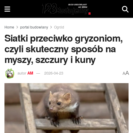
Home
portal budowlany
Ogród
Siatki przeciwko gryzoniom,
czyli skuteczny sposób na
myszy, szczury i kuny
A
autor
AM
2026-04-23
A