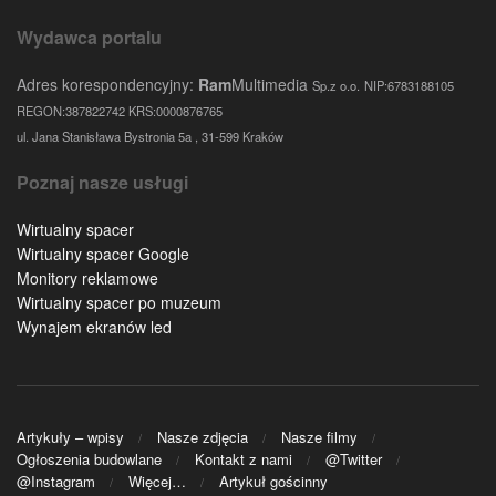
Wydawca portalu
Adres korespondencyjny:
Ram
Multimedia
Sp.z o.o.
NIP:6783188105
REGON:387822742 KRS:0000876765
ul. Jana Stanisława Bystronia 5a , 31-599 Kraków
Poznaj nasze usługi
Wirtualny spacer
Wirtualny spacer Google
Monitory reklamowe
Wirtualny spacer po muzeum
Wynajem ekranów led
Artykuły – wpisy
Nasze zdjęcia
Nasze filmy
Ogłoszenia budowlane
Kontakt z nami
@Twitter
@Instagram
Więcej…
Artykuł gościnny