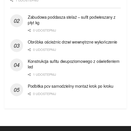
1 UDOSTEPNIJ
Zabudowa poddasza stelaż – sufit podwieszany z
płyt kg
0 UDOSTEPNIJ
Obróbka ościeżnic drzwi wewnętrzne wykończenie
0 UDOSTEPNIJ
Konstrukcja sufitu dwupoziomowego z oświetleniem
led
1 UDOSTEPNIJ
Podbitka pcv samodzielny montaż krok po kroku
0 UDOSTEPNIJ