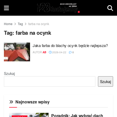
Home
Tag
farba na ocynk
Tag:
farba na ocynk
Jaka farba do blachy ocynk będzie najlepsza?
AUTOR
AB
2026-04-22
0
Szukaj
Szukaj
Najnowsze wpisy
Poradnik: Jak wybrać dach