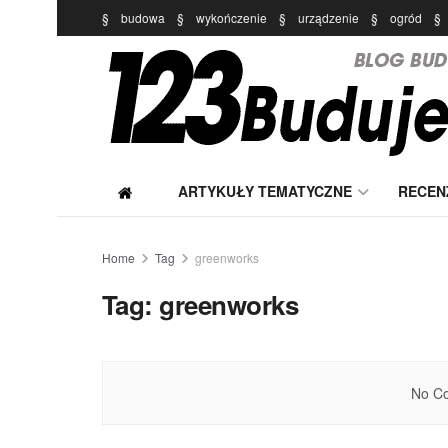
§
budowa
§
wykończenie
§
urządzenie
§
ogród
§
ARTYKUŁY TEMATYCZNE
RECEN
Home
Tag
greenworks
Tag:
greenworks
No Co