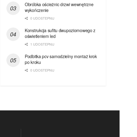
Obróbka ościeżnic drzwi wewnętrzne
wykończenie
0 UDOSTEPNIJ
Konstrukcja sufitu dwupoziomowego z
oświetleniem led
1 UDOSTEPNIJ
Podbitka pcv samodzielny montaż krok
po kroku
0 UDOSTEPNIJ