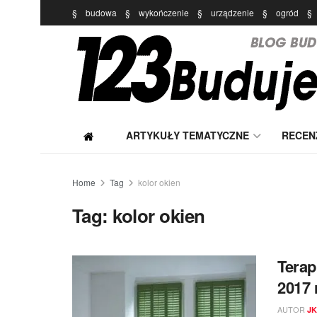
§
budowa
§
wykończenie
§
urządzenie
§
ogród
§
ARTYKUŁY TEMATYCZNE
RECEN
Home
Tag
kolor okien
Tag:
kolor okien
Terap
2017 r
AUTOR
JK