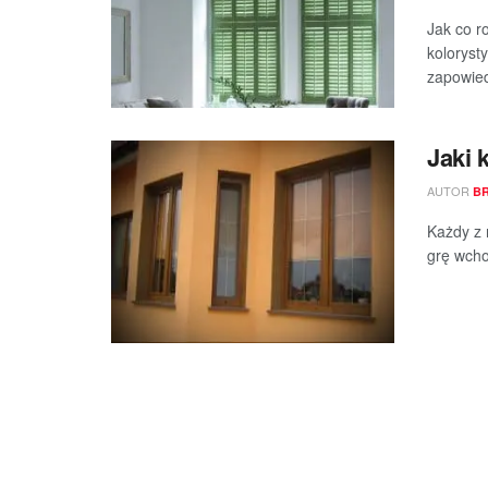
Jak co r
koloryst
zapowied
Jaki 
AUTOR
BR
Każdy z 
grę wcho