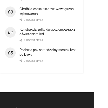
Obróbka ościeżnic drzwi wewnętrzne
wykończenie
0 UDOSTEPNIJ
Konstrukcja sufitu dwupoziomowego z
oświetleniem led
1 UDOSTEPNIJ
Podbitka pcv samodzielny montaż krok
po kroku
0 UDOSTEPNIJ