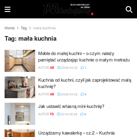
Home
Tag
mała kuchnia
Tag:
mała kuchnia
Meble do małej kuchni – o czym należy
pamiętać urządzając kuchnie o małym metrażu
AUTOR
AB
2026-04-22
1
Kuchnia od kuchni, czyli jak zaprojektować małą
kuchnię?
AUTOR
AB
2026-04-22
0
Jak ustawić własną mini-kuchnię?
AUTOR
TD
2016-09-26
0
Urządzamy kawalerkę – cz.2 – Kuchnia