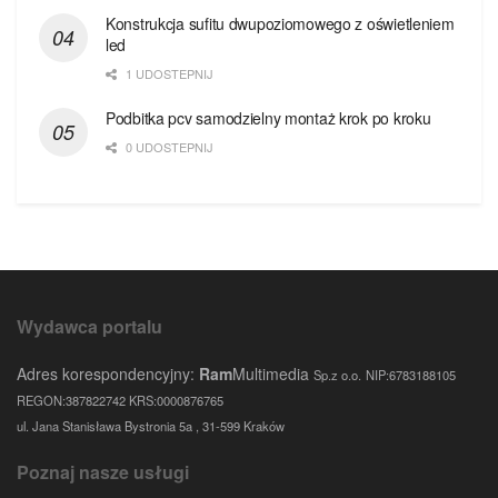
Konstrukcja sufitu dwupoziomowego z oświetleniem
led
1 UDOSTEPNIJ
Podbitka pcv samodzielny montaż krok po kroku
0 UDOSTEPNIJ
Wydawca portalu
Adres korespondencyjny:
Ram
Multimedia
Sp.z o.o.
NIP:6783188105
REGON:387822742 KRS:0000876765
ul. Jana Stanisława Bystronia 5a , 31-599 Kraków
Poznaj nasze usługi