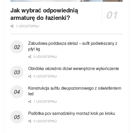
Jak wybrać odpowiednią
armaturę do łazienki?
1 UDOSTEPNIJ
Zabudowa poddasza stelaż – sufit podwieszany z
płyt kg
0 UDOSTEPNIJ
Obróbka ościeżnic drzwi wewnętrzne wykończenie
0 UDOSTEPNIJ
Konstrukcja sufitu dwupoziomowego z oświetleniem
led
1 UDOSTEPNIJ
Podbitka pcv samodzielny montaż krok po kroku
0 UDOSTEPNIJ