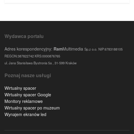
Wydawca portalu
Adres korespondencyjny:
Ram
Multimedia
Sp.z o.o.
NIP:6783188105
REGON:387822742 KRS:0000876765
ul. Jana Stanisława Bystronia 5a , 31-599 Kraków
Poznaj nasze usługi
Wirtualny spacer
Wirtualny spacer Google
Monitory reklamowe
Wirtualny spacer po muzeum
Wynajem ekranów led