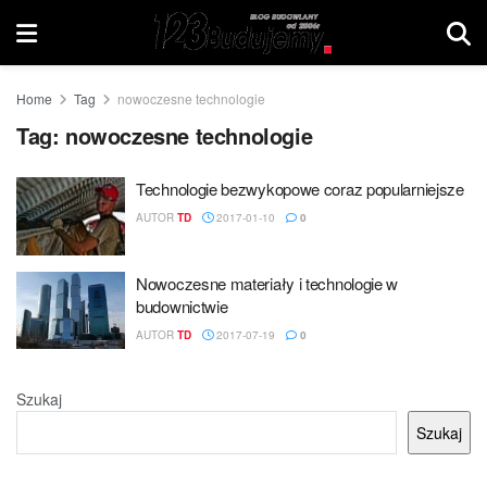
Home
Tag
nowoczesne technologie
Tag:
nowoczesne technologie
Technologie bezwykopowe coraz popularniejsze
AUTOR
TD
2017-01-10
0
Nowoczesne materiały i technologie w
budownictwie
AUTOR
TD
2017-07-19
0
Szukaj
Szukaj