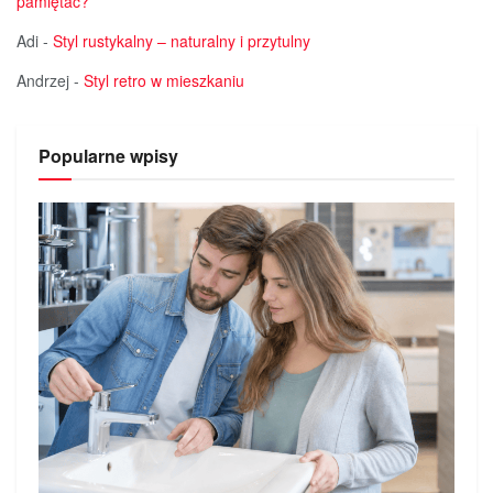
pamiętać?
Adi
-
Styl rustykalny – naturalny i przytulny
Andrzej
-
Styl retro w mieszkaniu
Popularne wpisy