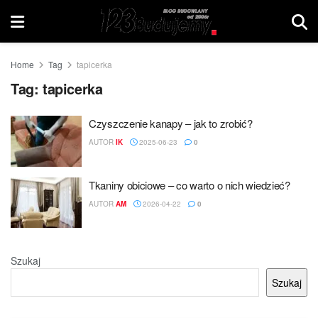
Home
Tag
tapicerka
Tag:
tapicerka
Czyszczenie kanapy – jak to zrobić?
AUTOR
IK
2025-06-23
0
Tkaniny obiciowe – co warto o nich wiedzieć?
AUTOR
AM
2026-04-22
0
Szukaj
Szukaj