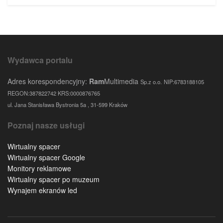
Wydawca portalu
Adres korespondencyjny:
Ram
Multimedia
Sp.z o.o.
NIP:6783188105
REGON:387822742 KRS:0000876765
ul. Jana Stanisława Bystronia 5a , 31-599 Kraków
Poznaj nasze usługi
Wirtualny spacer
Wirtualny spacer Google
Monitory reklamowe
Wirtualny spacer po muzeum
Wynajem ekranów led