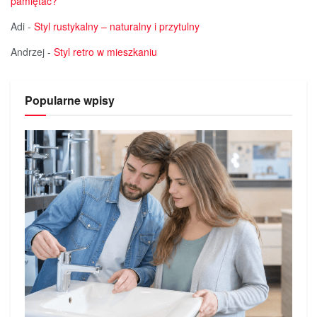
pamiętać?
Adi
-
Styl rustykalny – naturalny i przytulny
Andrzej
-
Styl retro w mieszkaniu
Popularne wpisy