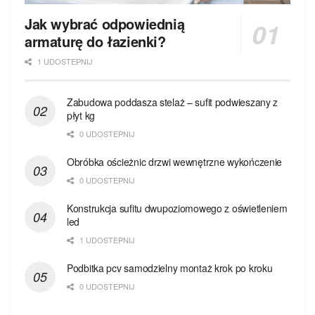
Jak wybrać odpowiednią
armaturę do łazienki?
1 UDOSTEPNIJ
Zabudowa poddasza stelaż – sufit podwieszany z
płyt kg
0 UDOSTEPNIJ
Obróbka ościeżnic drzwi wewnętrzne wykończenie
0 UDOSTEPNIJ
Konstrukcja sufitu dwupoziomowego z oświetleniem
led
1 UDOSTEPNIJ
Podbitka pcv samodzielny montaż krok po kroku
0 UDOSTEPNIJ