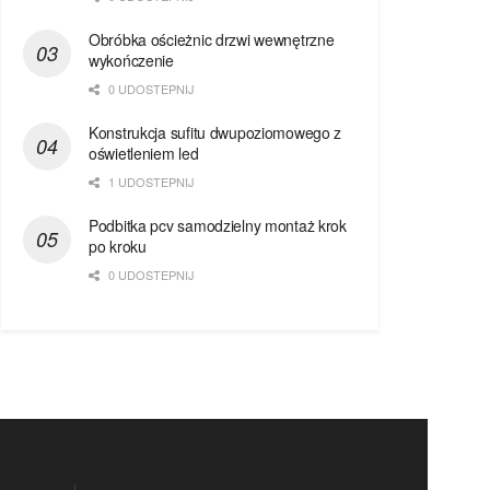
Obróbka ościeżnic drzwi wewnętrzne
wykończenie
0 UDOSTEPNIJ
Konstrukcja sufitu dwupoziomowego z
oświetleniem led
1 UDOSTEPNIJ
Podbitka pcv samodzielny montaż krok
po kroku
0 UDOSTEPNIJ