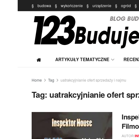
§
budowa
§
wykończenie
§
urządzenie
§
ogród
§
ARTYKUŁY TEMATYCZNE
RECEN
Home
Tag
uatrakcyjnianie ofert sprzedaży i najmu
Tag:
uatrakcyjnianie ofert sp
Inspe
Film
AUTOR
I