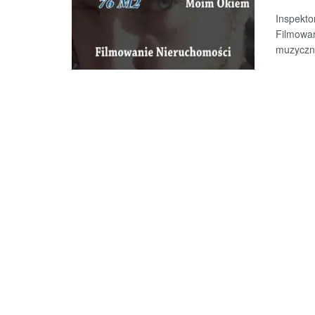
Inspekto
Filmowan
muzyczny