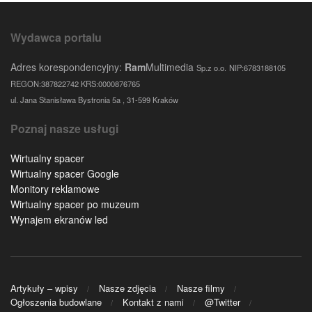
Wydawca portalu
Adres korespondencyjny:
Ram
Multimedia
Sp.z o.o.
NIP:6783188105
REGON:387822742 KRS:0000876765
ul. Jana Stanisława Bystronia 5a , 31-599 Kraków
Poznaj nasze usługi
Wirtualny spacer
Wirtualny spacer Google
Monitory reklamowe
Wirtualny spacer po muzeum
Wynajem ekranów led
Artykuły – wpisy
Nasze zdjęcia
Nasze filmy
Ogłoszenia budowlane
Kontakt z nami
@Twitter