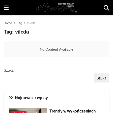
Home
Tag
vileda
Tag:
vileda
No Content Available
Szukaj
Szukaj
Najnowsze wpisy
Trendy w wykończeniach
WIEDZA