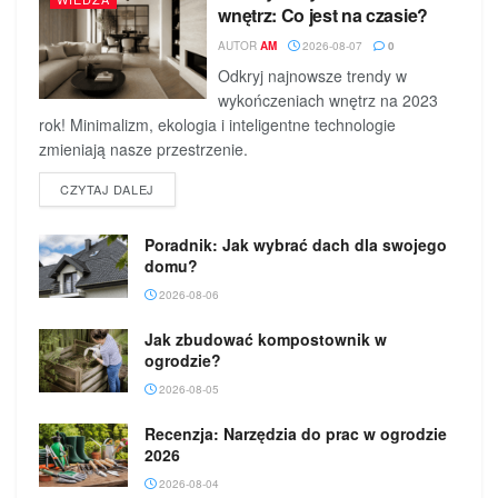
wnętrz: Co jest na czasie?
AUTOR
AM
2026-08-07
0
Odkryj najnowsze trendy w
wykończeniach wnętrz na 2023
rok! Minimalizm, ekologia i inteligentne technologie
zmieniają nasze przestrzenie.
DETAILS
CZYTAJ DALEJ
Poradnik: Jak wybrać dach dla swojego
domu?
2026-08-06
Jak zbudować kompostownik w
ogrodzie?
2026-08-05
Recenzja: Narzędzia do prac w ogrodzie
2026
2026-08-04