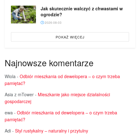
Jak skutecznie walczyć z chwastami w
ogrodzie?
2026-08-03
POKAŻ WIĘCEJ
Najnowsze komentarze
Wiola
-
Odbiór mieszkania od dewelopera – o czym trzeba
pamiętać?
Asia z mTower
-
Mieszkanie jako miejsce działalności
gospodarczej
ewa
-
Odbiór mieszkania od dewelopera – o czym trzeba
pamiętać?
Adi
-
Styl rustykalny – naturalny i przytulny