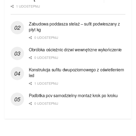
1 UDOSTEPNIJ
Zabudowa poddasza stelaż – sufit podwieszany z
płyt kg
0 UDOSTEPNIJ
Obróbka ościeżnic drzwi wewnętrzne wykończenie
0 UDOSTEPNIJ
Konstrukcja sufitu dwupoziomowego z oświetleniem
led
1 UDOSTEPNIJ
Podbitka pcv samodzielny montaż krok po kroku
0 UDOSTEPNIJ