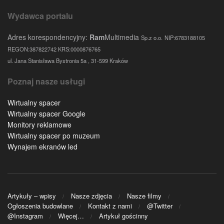
Wydawca portalu
Adres korespondencyjny:
Ram
Multimedia
Sp.z o.o.
NIP:6783188105
REGON:387822742 KRS:0000876765
ul. Jana Stanisława Bystronia 5a , 31-599 Kraków
Poznaj nasze usługi
Wirtualny spacer
Wirtualny spacer Google
Monitory reklamowe
Wirtualny spacer po muzeum
Wynajem ekranów led
Artykuły – wpisy
Nasze zdjęcia
Nasze filmy
Ogłoszenia budowlane
Kontakt z nami
@Twitter
@Instagram
Więcej…
Artykuł gościnny