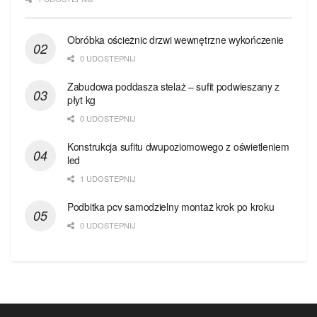
Obróbka ościeżnic drzwi wewnętrzne wykończenie
0 UDOSTEPNIJ
Zabudowa poddasza stelaż – sufit podwieszany z
płyt kg
0 UDOSTEPNIJ
Konstrukcja sufitu dwupoziomowego z oświetleniem
led
1 UDOSTEPNIJ
Podbitka pcv samodzielny montaż krok po kroku
0 UDOSTEPNIJ