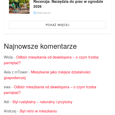
Recenzja: Narzędzia do prac w ogrodzie
2026
2026-08-04
POKAŻ WIĘCEJ
Najnowsze komentarze
Wiola
-
Odbiór mieszkania od dewelopera – o czym trzeba
pamiętać?
Asia z mTower
-
Mieszkanie jako miejsce działalności
gospodarczej
ewa
-
Odbiór mieszkania od dewelopera – o czym trzeba
pamiętać?
Adi
-
Styl rustykalny – naturalny i przytulny
Andrzej
-
Styl retro w mieszkaniu