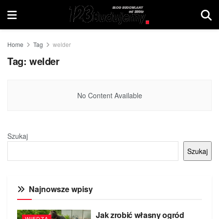
Home
Tag
welder
Tag:
welder
No Content Available
Szukaj
Szukaj
Najnowsze wpisy
Jak zrobić własny ogród
WIEDZA