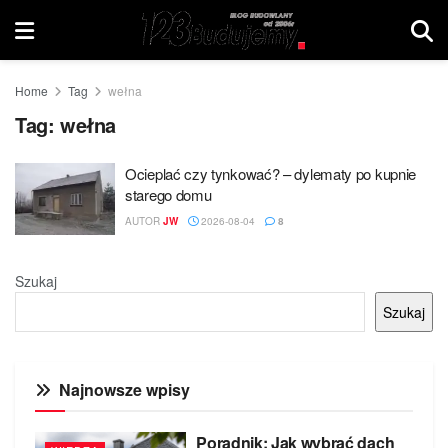
Home
Tag
wełna
Tag:
wełna
Ocieplać czy tynkować? – dylematy po kupnie
starego domu
AUTOR
JW
2026-08-04
8
Szukaj
Szukaj
Najnowsze wpisy
Poradnik: Jak wybrać dach