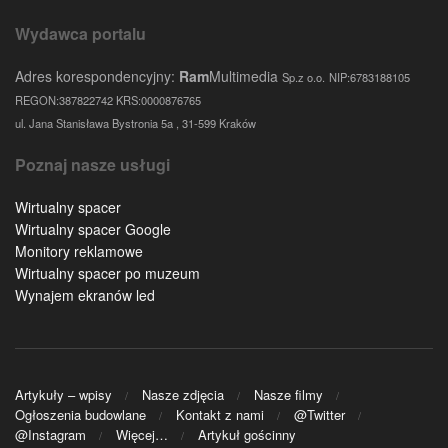
Wydawca portalu
Adres korespondencyjny:
Ram
Multimedia
Sp.z o.o.
NIP:6783188105
REGON:387822742 KRS:0000876765
ul. Jana Stanisława Bystronia 5a , 31-599 Kraków
Poznaj nasze usługi
Wirtualny spacer
Wirtualny spacer Google
Monitory reklamowe
Wirtualny spacer po muzeum
Wynajem ekranów led
Artykuły – wpisy
Nasze zdjęcia
Nasze filmy
Ogłoszenia budowlane
Kontakt z nami
@Twitter
@Instagram
Więcej…
Artykuł gościnny