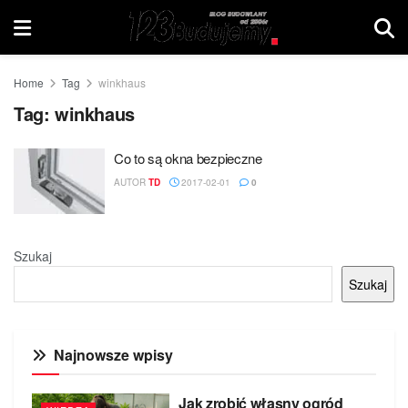
Home
Tag
winkhaus
Tag:
winkhaus
Co to są okna bezpieczne
AUTOR
TD
2017-02-01
0
Szukaj
Szukaj
Najnowsze wpisy
Jak zrobić własny ogród