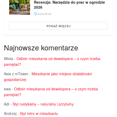
Recenzja: Narzędzia do prac w ogrodzie
2026
2026-08-04
POKAŻ WIĘCEJ
Najnowsze komentarze
Wiola
-
Odbiór mieszkania od dewelopera – o czym trzeba
pamiętać?
Asia z mTower
-
Mieszkanie jako miejsce działalności
gospodarczej
ewa
-
Odbiór mieszkania od dewelopera – o czym trzeba
pamiętać?
Adi
-
Styl rustykalny – naturalny i przytulny
Andrzej
-
Styl retro w mieszkaniu