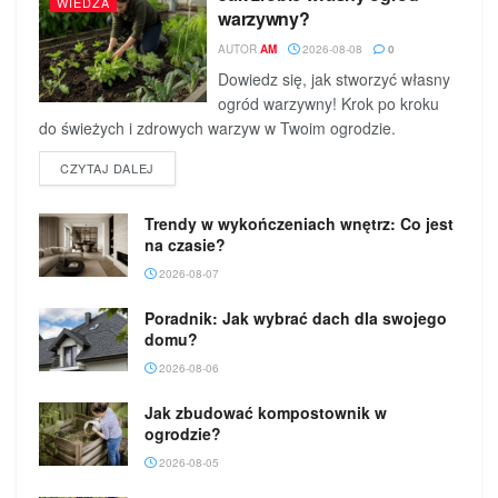
WIEDZA
warzywny?
AUTOR
AM
2026-08-08
0
Dowiedz się, jak stworzyć własny
ogród warzywny! Krok po kroku
do świeżych i zdrowych warzyw w Twoim ogrodzie.
DETAILS
CZYTAJ DALEJ
Trendy w wykończeniach wnętrz: Co jest
na czasie?
2026-08-07
Poradnik: Jak wybrać dach dla swojego
domu?
2026-08-06
Jak zbudować kompostownik w
ogrodzie?
2026-08-05