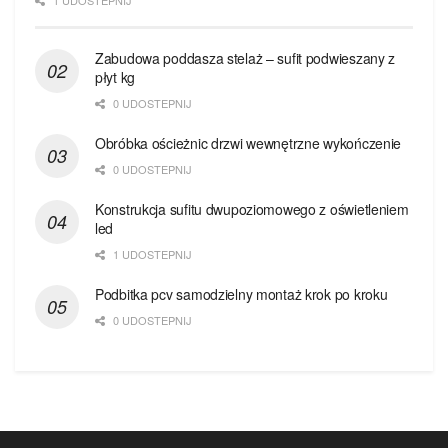
1 UDOSTEPNIJ
Zabudowa poddasza stelaż – sufit podwieszany z
płyt kg
0 UDOSTEPNIJ
Obróbka ościeżnic drzwi wewnętrzne wykończenie
0 UDOSTEPNIJ
Konstrukcja sufitu dwupoziomowego z oświetleniem
led
1 UDOSTEPNIJ
Podbitka pcv samodzielny montaż krok po kroku
0 UDOSTEPNIJ